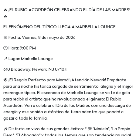
🔥 ¡EL RUBIO ACORDEÓN CELEBRANDO EL DÍA DE LAS MADRES!
🔥
EL FENÓMENO DEL TÍPICO LLEGA A MARBELLA LOUNGE
📅 Fecha: Viernes, 8 de mayo de 2026
🕘 Hora: 9:00 PM
📍 Lugar: Marbella Lounge
610 Broadway, Newark, NJ 07104
🌟 ¡El Regalo Perfecto para Mamá! ¡Atención Newark! Prepárate
para una noche histórica cargada de sentimiento, alegría y el mejor
merengue típico. El escenario de Marbella Lounge se viste de gala
para recibir al artista que ha revolucionado el género: El Rubio
Acordeón. Ven a celebrar el Día de las Madres con una descarga de
energía y ese sonido auténtico de tierra adentro que pondrá a
gozar a toda la familia.
🎶 Disfruta en vivo de sus grandes éxitos: * 🪗 "Mariela", "La Propia
Fiera", "El Abogado" y todos los temas que son tendencia mundial.