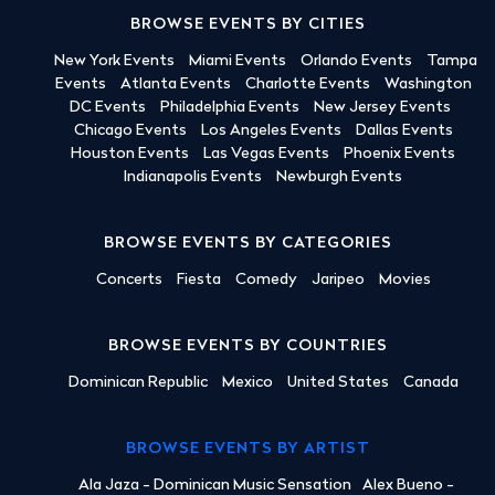
BROWSE EVENTS BY CITIES
New York Events
Miami Events
Orlando Events
Tampa
Events
Atlanta Events
Charlotte Events
Washington
DC Events
Philadelphia Events
New Jersey Events
Chicago Events
Los Angeles Events
Dallas Events
Houston Events
Las Vegas Events
Phoenix Events
Indianapolis Events
Newburgh Events
BROWSE EVENTS BY CATEGORIES
Concerts
Fiesta
Comedy
Jaripeo
Movies
BROWSE EVENTS BY COUNTRIES
Dominican Republic
Mexico
United States
Canada
BROWSE EVENTS BY ARTIST
Ala Jaza - Dominican Music Sensation
Alex Bueno -