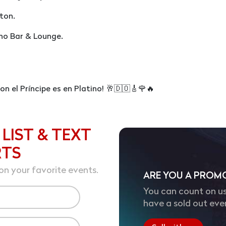
ton.
ino Bar & Lounge.
on el Príncipe es en Platino! 🥂🇩🇴🎸🌹🔥
 LIST & TEXT
RTS
on your favorite events.
ARE YOU A PROM
You can count on us
have a sold out eve