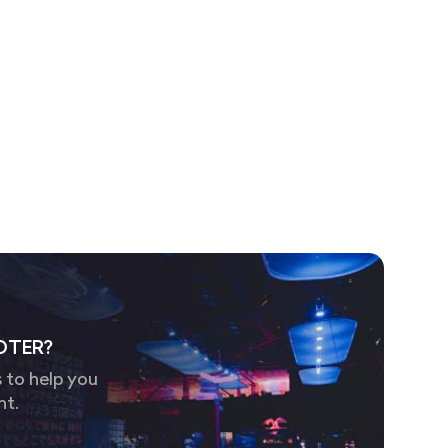
OTER?
 to help you
nt.