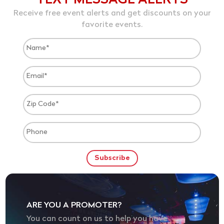
TEXT MESSAGE ALERTS
Receive free event alerts and get discounts on your
favorite events.
ARE YOU A PROMOTER?
You can count on us to help you have