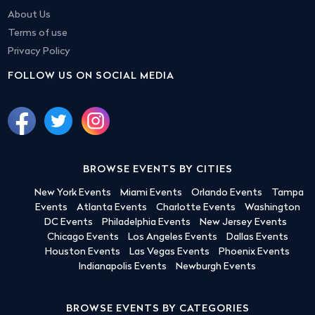
About Us
Terms of use
Privacy Policy
FOLLOW US ON SOCIAL MEDIA
BROWSE EVENTS BY CITIES
New York Events
Miami Events
Orlando Events
Tampa
Events
Atlanta Events
Charlotte Events
Washington
DC Events
Philadelphia Events
New Jersey Events
Chicago Events
Los Angeles Events
Dallas Events
Houston Events
Las Vegas Events
Phoenix Events
Indianapolis Events
Newburgh Events
BROWSE EVENTS BY CATEGORIES