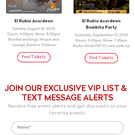
El Rubio Acordeon
El Rubio Acordeon
Bombita Party
Sunday, August 16, 2026
Doors: 4:00pm, Show: 8:00pm
Saturday, September 12, 2026
Bonfire Mofongo House and
Doors: 3:00pm, Show: 7:45pm
Lounge, Bonfire, Paterso
Radio Hotel PATIO, new york, ny
Find Tickets
Find Tickets
JOIN OUR EXCLUSIVE VIP LIST &
TEXT MESSAGE ALERTS
Receive free event alerts and get discounts on your
favorite events.