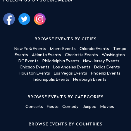
FOLLOW US ON SOCIAL MEDIA
BROWSE EVENTS BY CITIES
New York Events
Miami Events
Orlando Events
Tampa
Events
Atlanta Events
Charlotte Events
Washington
DC Events
Philadelphia Events
New Jersey Events
Chicago Events
Los Angeles Events
Dallas Events
Houston Events
Las Vegas Events
Phoenix Events
Indianapolis Events
Newburgh Events
BROWSE EVENTS BY CATEGORIES
Concerts
Fiesta
Comedy
Jaripeo
Movies
BROWSE EVENTS BY COUNTRIES