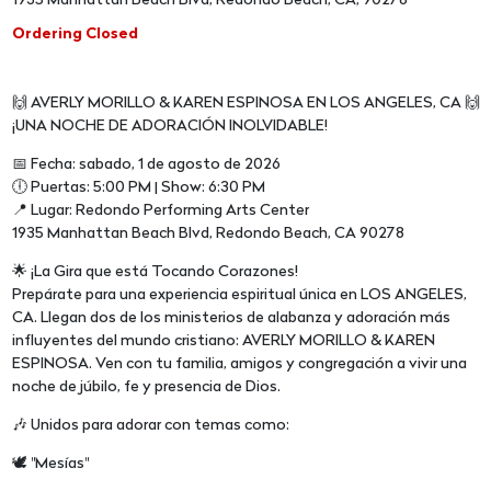
1935 Manhattan Beach Blvd, Redondo Beach, CA, 90278
Ordering Closed
🙌 AVERLY MORILLO & KAREN ESPINOSA EN LOS ANGELES, CA 🙌
¡UNA NOCHE DE ADORACIÓN INOLVIDABLE!
📅 Fecha: sabado, 1 de agosto de 2026
🕕 Puertas: 5:00 PM | Show: 6:30 PM
📍 Lugar: Redondo Performing Arts Center
1935 Manhattan Beach Blvd, Redondo Beach, CA 90278
🌟 ¡La Gira que está Tocando Corazones!
Prepárate para una experiencia espiritual única en LOS ANGELES,
CA. Llegan dos de los ministerios de alabanza y adoración más
influyentes del mundo cristiano: AVERLY MORILLO & KAREN
ESPINOSA. Ven con tu familia, amigos y congregación a vivir una
noche de júbilo, fe y presencia de Dios.
🎶 Unidos para adorar con temas como:
🕊️ "Mesías"