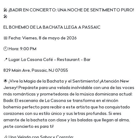
🎤 ¡BADIR EN CONCIERTO: UNA NOCHE DE SENTIMIENTO PURO!
🎤
EL BOHEMIO DE LA BACHATA LLEGA A PASSAIC
📅 Fecha: Viernes, 8 de mayo de 2026
🕘 Hora: 9:00 PM
📍 Lugar: La Casona Café - Restaurant - Bar
829 Main Ave, Passaic, NJ 07055
🌟 ¡Vive la Magia de la Bachata y el Sentimiento! ¡Atención New
Jersey! Prepárate para una velada inolvidable con una de las voces
más románticas y prometedoras de la música dominicana actual:
Badir. El escenario de La Casona se transforma en el rincón
bohemio perfecto para recibir a este artista que ha conquistado
corazones con su estilo único y sus letras profundas. Si eres
amante de la bachata con clase y las baladas que llegan al alma,
¡este concierto es para ti!
🎶 Una Velada con Sabor y Corazón: