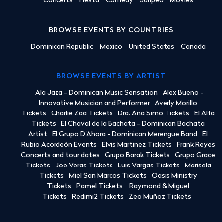
Concerts
Fiesta
Comedy
Jaripeo
Movies
BROWSE EVENTS BY COUNTRIES
Dominican Republic
Mexico
United States
Canada
BROWSE EVENTS BY ARTIST
Ala Jaza - Dominican Music Sensation
Alex Bueno -
Innovative Musician and Performer
Averly Morillo
Tickets
Charlie Zaa Tickets
Dra. Ana Simó Tickets
El Alfa
Tickets
El Chaval de la Bachata - Dominican Bachata
Artist
El Grupo D'Ahora - Dominican Merengue Band
El
Rubio Acordeón Events
Elvis Martinez Tickets
Frank Reyes
Concerts and tour dates
Grupo Barak Tickets
Grupo Grace
Tickets
Joe Veras Tickets
Luis Vargas Tickets
Marisela
Tickets
Miel San Marcos Tickets
Oasis Ministry
Tickets
Pamel Tickets
Raymond & Miguel
Tickets
Redimi2 Tickets
Zeo Muñoz Tickets