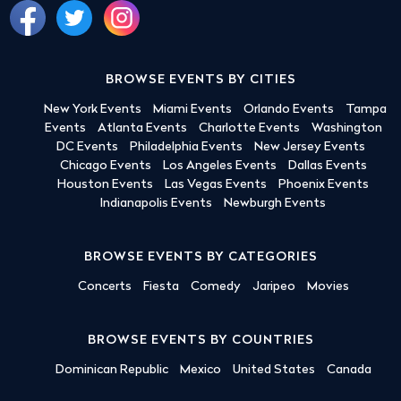
BROWSE EVENTS BY CITIES
New York Events
Miami Events
Orlando Events
Tampa
Events
Atlanta Events
Charlotte Events
Washington
DC Events
Philadelphia Events
New Jersey Events
Chicago Events
Los Angeles Events
Dallas Events
Houston Events
Las Vegas Events
Phoenix Events
Indianapolis Events
Newburgh Events
BROWSE EVENTS BY CATEGORIES
Concerts
Fiesta
Comedy
Jaripeo
Movies
BROWSE EVENTS BY COUNTRIES
Dominican Republic
Mexico
United States
Canada