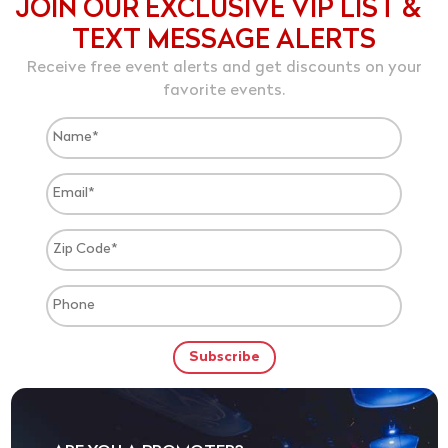
JOIN OUR EXCLUSIVE VIP LIST &
TEXT MESSAGE ALERTS
Receive free event alerts and get discounts on your
favorite events.