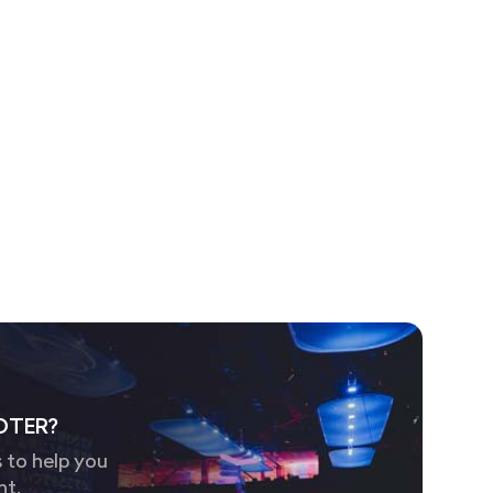
OTER?
 to help you
nt.