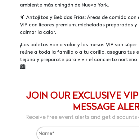
ambiente más chingón de Nueva York.
🍹 Antojitos y Bebidas Frías: Áreas de comida co
VIP con licores premium, micheladas preparadas y 
calmar la calor.
¡Los boletos van a volar y las mesas VIP son súper 
reúne a toda la familia o a tu corillo, asegura tus
tejana y prepárate para vivir el concierto norteño 
🏙️
JOIN OUR EXCLUSIVE VIP
MESSAGE ALE
Receive free event alerts and get discounts 