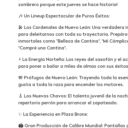
sombrero porque este jueves se hace historia!
🎶 Un Lineup Espectacular de Puros Éxitos:
🎤 Los Cardenales de Nuevo León: Una verdadera in
para deleitarnos con toda su trayectoria. Prepára
inmortales como "Belleza de Cantina", "Mi Cómplice
"Compré una Cantina".
⚡ La Energía Norteña: Los reyes del saxofón y el a
para poner a bailar a miles de almas con sus éxit
🪗 Prófugos de Nuevo León: Trayendo toda la esenci
gusta a toda la raza para encender los motores.
🎸 Los Nuevos Chavos: El talento juvenil de la noc
repertorio perrón para arrancar el zapateado.
✨ La Experiencia en Plaza Bronx:
🏟️ Gran Producción de Calibre Mundial: Pantallas g