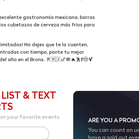
n excelente gastronomía mexicana, barras
los cubetazos de cerveza más fríos para
limitadas! No dejes que te lo cuenten,
 entradas con tiempo, ponte tu mejor
del año en el Bronx. 🥂🇲🇽🎷🪗🔥🕺💃🤠🍹
 LIST & TEXT
RTS
on your favorite events.
ARE YOU A PROM
You can count on us
have a sold out eve