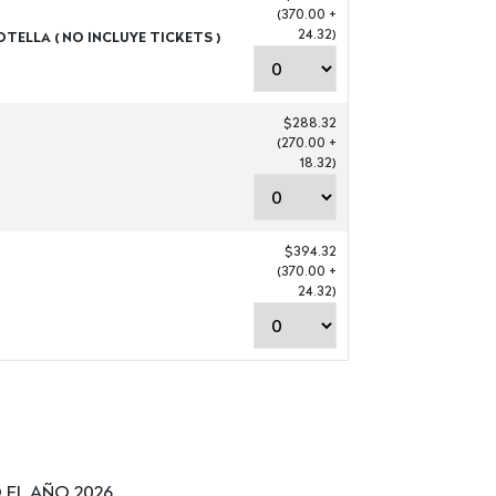
(370.00 +
24.32)
OTELLA ( NO INCLUYE TICKETS )
$288.32
(270.00 +
18.32)
$394.32
(370.00 +
24.32)
EL AÑO 2026