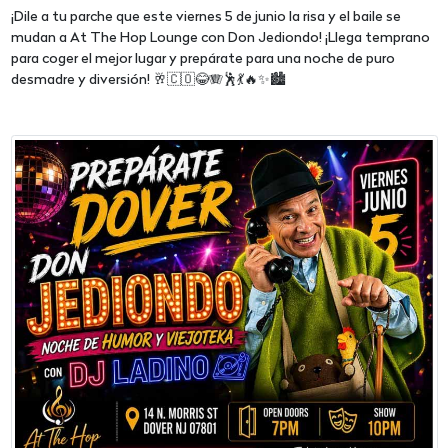
¡Dile a tu parche que este viernes 5 de junio la risa y el baile se
mudan a At The Hop Lounge con Don Jediondo! ¡Llega temprano
para coger el mejor lugar y prepárate para una noche de puro
desmadre y diversión! 🥂🇨🇴😂🪗🕺💃🔥✨🏙️