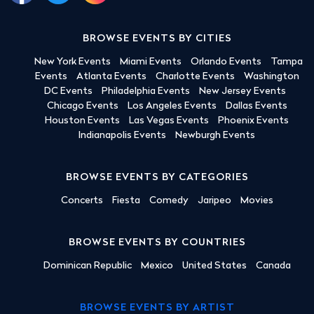
BROWSE EVENTS BY CITIES
New York Events
Miami Events
Orlando Events
Tampa
Events
Atlanta Events
Charlotte Events
Washington
DC Events
Philadelphia Events
New Jersey Events
Chicago Events
Los Angeles Events
Dallas Events
Houston Events
Las Vegas Events
Phoenix Events
Indianapolis Events
Newburgh Events
BROWSE EVENTS BY CATEGORIES
Concerts
Fiesta
Comedy
Jaripeo
Movies
BROWSE EVENTS BY COUNTRIES
Dominican Republic
Mexico
United States
Canada
BROWSE EVENTS BY ARTIST