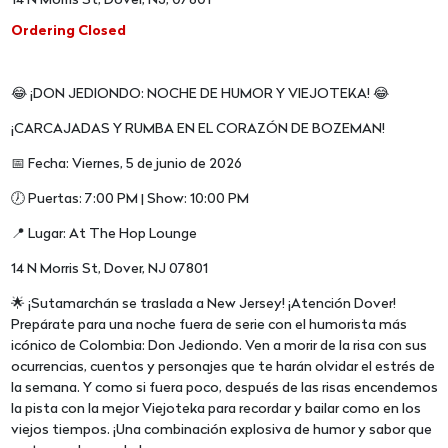
14 N Morris St, Dover, NJ, 07801
Ordering Closed
😂 ¡DON JEDIONDO: NOCHE DE HUMOR Y VIEJOTEKA! 😂
¡CARCAJADAS Y RUMBA EN EL CORAZÓN DE BOZEMAN!
📅 Fecha: Viernes, 5 de junio de 2026
🕖 Puertas: 7:00 PM | Show: 10:00 PM
📍 Lugar: At The Hop Lounge
14 N Morris St, Dover, NJ 07801
🌟 ¡Sutamarchán se traslada a New Jersey! ¡Atención Dover!
Prepárate para una noche fuera de serie con el humorista más
icónico de Colombia: Don Jediondo. Ven a morir de la risa con sus
ocurrencias, cuentos y personajes que te harán olvidar el estrés de
la semana. Y como si fuera poco, después de las risas encendemos
la pista con la mejor Viejoteka para recordar y bailar como en los
viejos tiempos. ¡Una combinación explosiva de humor y sabor que