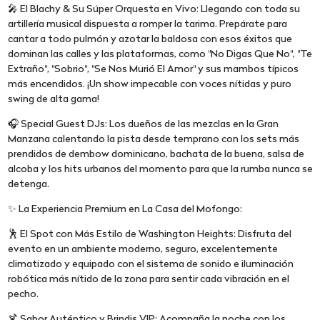
🎤 El Blachy & Su Súper Orquesta en Vivo: Llegando con toda su
artillería musical dispuesta a romper la tarima. Prepárate para
cantar a todo pulmón y azotar la baldosa con esos éxitos que
dominan las calles y las plataformas, como "No Digas Que No", "Te
Extraño", "Sobrio", "Se Nos Murió El Amor" y sus mambos típicos
más encendidos. ¡Un show impecable con voces nítidas y puro
swing de alta gama!
🎧 Special Guest DJs: Los dueños de las mezclas en la Gran
Manzana calentando la pista desde temprano con los sets más
prendidos de dembow dominicano, bachata de la buena, salsa de
alcoba y los hits urbanos del momento para que la rumba nunca se
detenga.
✨ La Experiencia Premium en La Casa del Mofongo:
🕺 El Spot con Más Estilo de Washington Heights: Disfruta del
evento en un ambiente moderno, seguro, excelentemente
climatizado y equipado con el sistema de sonido e iluminación
robótica más nítido de la zona para sentir cada vibración en el
pecho.
🍹 Sabor Auténtico y Brindis VIP: Acompaña la noche con los