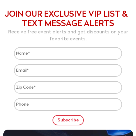
JOIN OUR EXCLUSIVE VIP LIST &
TEXT MESSAGE ALERTS
Receive free event alerts and get discounts on your
favorite events.