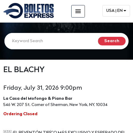
menu
USA | EN
EL BLACHY
Friday, July 31, 2026 9:00pm
La Casa del Mofongo & Piano Bar
546 W. 207 St. Corner of Sherman, New York, NY, 10034
Ordering Closed
🇩🇴 ¡EL REVENTÓN TIPÍCO MÁS EXCLUSIVO Y ESPERADO DEL