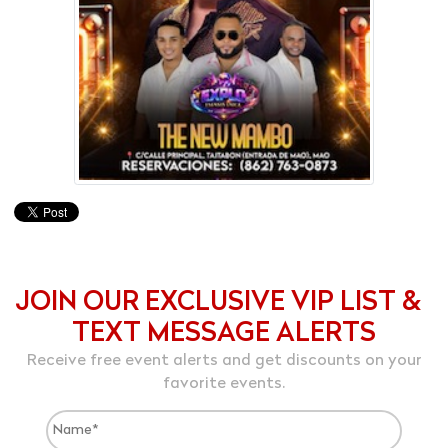
JOIN OUR EXCLUSIVE VIP LIST &
TEXT MESSAGE ALERTS
Receive free event alerts and get discounts on your
favorite events.