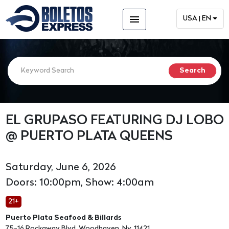
menu
USA | EN
EL GRUPASO FEATURING DJ LOBO
@ PUERTO PLATA QUEENS
Saturday, June 6, 2026
Doors: 10:00pm, Show: 4:00am
21+
Puerto Plata Seafood & Billards
75-16 Rockaway Blvd, Woodhaven, Ny, 11421