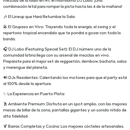
mezclas de la radio en NY, el mismísimo DJ Lobo. ¡Una
combinación letal para romper la pista hasta las 4 de la mañana!
🎶 El Lineup que Hará Retumbar la Sala:
🎤 El Grupaso en Vivo: Trayendo toda la energía, el swing y el
repertorio tropical encendido que te pondrá a gozar con toda la
banda.
🎧 DJ Lobo (Featuring Special Set): El DJ número uno de la
comunidad latina llega con su arsenal de mezclas en vivo.
Prepárate para el mejor set de reggaetón, dembow, bachata, salsa
y merengue del planeta.
🔊 DJs Residentes: Calentando los motores para que el party esté
al 100% desde la apertura.
✨ La Experiencia en Puerto Plata:
🕺 Ambiente Premium: Disfruta en un spot amplio, con las mejores
mesas de billar de la zona, pantallas gigantes y un sonido nítido de
alta fidelidad.
🍹 Barras Completas y Cocina: Los mejores cócteles artesanales,