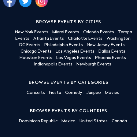
BROWSE EVENTS BY CITIES
New York Events
Miami Events
Orlando Events
Tampa
Events
Atlanta Events
Charlotte Events
Washington
DC Events
Philadelphia Events
New Jersey Events
Chicago Events
Los Angeles Events
Dallas Events
Houston Events
Las Vegas Events
Phoenix Events
Indianapolis Events
Newburgh Events
BROWSE EVENTS BY CATEGORIES
Concerts
Fiesta
Comedy
Jaripeo
Movies
BROWSE EVENTS BY COUNTRIES
Dominican Republic
Mexico
United States
Canada