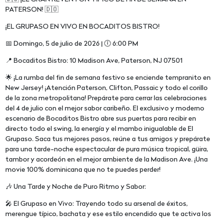
PATERSON! 🇩🇴
¡EL GRUPASO EN VIVO EN BOCADITOS BISTRO!
📅 Domingo, 5 de julio de 2026 | 🕕 6:00 PM
📍 Bocaditos Bistro: 10 Madison Ave, Paterson, NJ 07501
🌟 ¡La rumba del fin de semana festivo se enciende tempranito en
New Jersey! ¡Atención Paterson, Clifton, Passaic y todo el corillo
de la zona metropolitana! Prepárate para cerrar las celebraciones
del 4 de julio con el mejor sabor caribeño. El exclusivo y moderno
escenario de Bocaditos Bistro abre sus puertas para recibir en
directo todo el swing, la energía y el mambo inigualable de El
Grupaso. Saca tus mejores pasos, reúne a tus amigos y prepárate
para una tarde-noche espectacular de pura música tropical, güira,
tambor y acordeón en el mejor ambiente de la Madison Ave. ¡Una
movie 100% dominicana que no te puedes perder!
🎶 Una Tarde y Noche de Puro Ritmo y Sabor:
🎤 El Grupaso en Vivo: Trayendo todo su arsenal de éxitos,
merengue típico, bachata y ese estilo encendido que te activa los