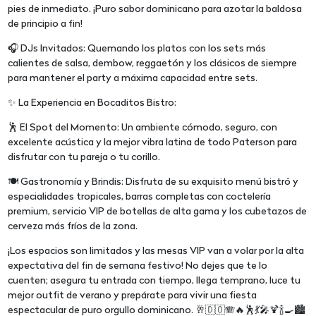
pies de inmediato. ¡Puro sabor dominicano para azotar la baldosa
de principio a fin!
🎧 DJs Invitados: Quemando los platos con los sets más
calientes de salsa, dembow, reggaetón y los clásicos de siempre
para mantener el party a máxima capacidad entre sets.
✨ La Experiencia en Bocaditos Bistro:
🕺 El Spot del Momento: Un ambiente cómodo, seguro, con
excelente acústica y la mejor vibra latina de todo Paterson para
disfrutar con tu pareja o tu corillo.
🍽️ Gastronomía y Brindis: Disfruta de su exquisito menú bistró y
especialidades tropicales, barras completas con coctelería
premium, servicio VIP de botellas de alta gama y los cubetazos de
cerveza más fríos de la zona.
¡Los espacios son limitados y las mesas VIP van a volar por la alta
expectativa del fin de semana festivo! No dejes que te lo
cuenten; asegura tu entrada con tiempo, llega temprano, luce tu
mejor outfit de verano y prepárate para vivir una fiesta
espectacular de puro orgullo dominicano. 🥂🇩🇴🪗🔥🕺💃🎤🍹🍾🍳🏙️