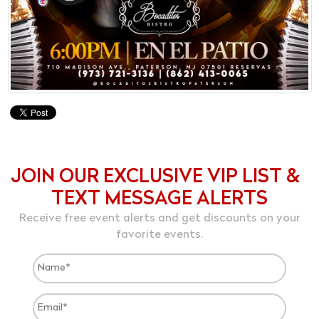
JOIN OUR EXCLUSIVE VIP LIST &
TEXT MESSAGE ALERTS
Receive free event alerts and get discounts on your
favorite events.