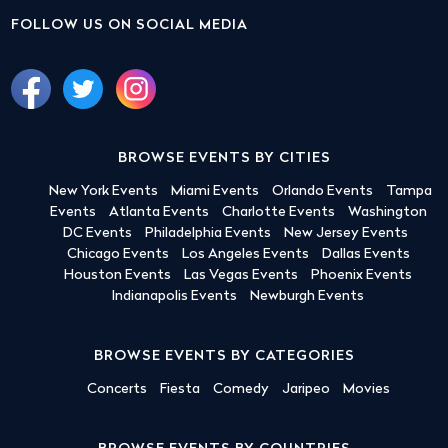
FOLLOW US ON SOCIAL MEDIA
BROWSE EVENTS BY CITIES
New York Events
Miami Events
Orlando Events
Tampa
Events
Atlanta Events
Charlotte Events
Washington
DC Events
Philadelphia Events
New Jersey Events
Chicago Events
Los Angeles Events
Dallas Events
Houston Events
Las Vegas Events
Phoenix Events
Indianapolis Events
Newburgh Events
BROWSE EVENTS BY CATEGORIES
Concerts
Fiesta
Comedy
Jaripeo
Movies