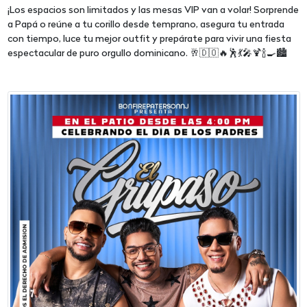
¡Los espacios son limitados y las mesas VIP van a volar! Sorprende
a Papá o reúne a tu corillo desde temprano, asegura tu entrada
con tiempo, luce tu mejor outfit y prepárate para vivir una fiesta
espectacular de puro orgullo dominicano. 🥂🇩🇴🔥🕺💃🎤🍹🍾🍳🏙️