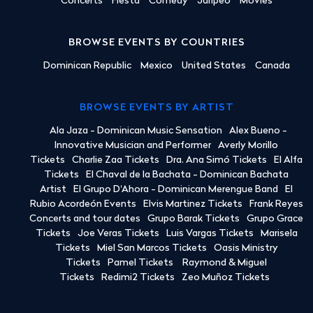
Concerts
Fiesta
Comedy
Jaripeo
Movies
BROWSE EVENTS BY COUNTRIES
Dominican Republic
Mexico
United States
Canada
BROWSE EVENTS BY ARTIST
Ala Jaza - Dominican Music Sensation
Alex Bueno -
Innovative Musician and Performer
Averly Morillo
Tickets
Charlie Zaa Tickets
Dra. Ana Simó Tickets
El Alfa
Tickets
El Chaval de la Bachata - Dominican Bachata
Artist
El Grupo D'Ahora - Dominican Merengue Band
El
Rubio Acordeón Events
Elvis Martinez Tickets
Frank Reyes
Concerts and tour dates
Grupo Barak Tickets
Grupo Grace
Tickets
Joe Veras Tickets
Luis Vargas Tickets
Marisela
Tickets
Miel San Marcos Tickets
Oasis Ministry
Tickets
Pamel Tickets
Raymond & Miguel
Tickets
Redimi2 Tickets
Zeo Muñoz Tickets