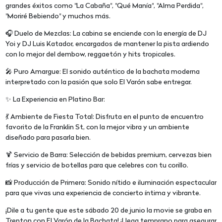
grandes éxitos como "La Cabaña", "Qué Manía", "Alma Perdida",
"Moriré Bebiendo" y muchos más.
🎧 Duelo de Mezclas: La cabina se enciende con la energía de DJ
Yoi y DJ Luis Katador, encargados de mantener la pista ardiendo
con lo mejor del dembow, reggaetón y hits tropicales.
🎤 Puro Amargue: El sonido auténtico de la bachata moderna
interpretado con la pasión que solo El Varón sabe entregar.
✨ La Experiencia en Platino Bar:
💃 Ambiente de Fiesta Total: Disfruta en el punto de encuentro
favorito de la Franklin St, con la mejor vibra y un ambiente
diseñado para pasarla bien.
🍹 Servicio de Barra: Selección de bebidas premium, cervezas bien
frías y servicio de botellas para que celebres con tu corillo.
📸 Producción de Primera: Sonido nítido e iluminación espectacular
para que vivas una experiencia de concierto íntima y vibrante.
¡Dile a tu gente que este sábado 20 de junio la movie se graba en
Trenton con El Varón de la Bachata! ¡Llega temprano para asegurar