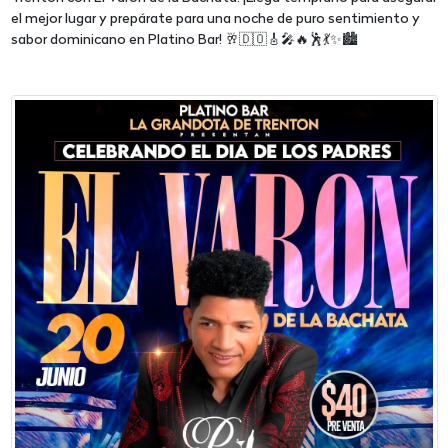
el mejor lugar y prepárate para una noche de puro sentimiento y
sabor dominicano en Platino Bar! 🥂🇩🇴🎸🎤🔥🕺💃✨🏙️