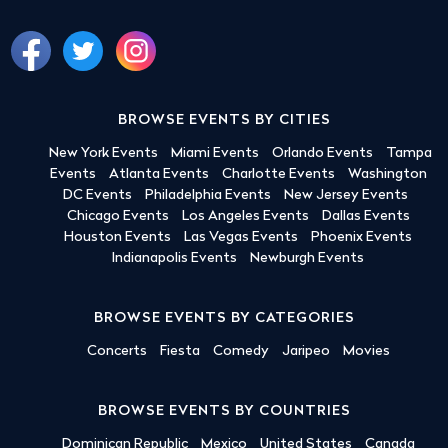
BROWSE EVENTS BY CITIES
New York Events
Miami Events
Orlando Events
Tampa
Events
Atlanta Events
Charlotte Events
Washington
DC Events
Philadelphia Events
New Jersey Events
Chicago Events
Los Angeles Events
Dallas Events
Houston Events
Las Vegas Events
Phoenix Events
Indianapolis Events
Newburgh Events
BROWSE EVENTS BY CATEGORIES
Concerts
Fiesta
Comedy
Jaripeo
Movies
BROWSE EVENTS BY COUNTRIES
Dominican Republic
Mexico
United States
Canada