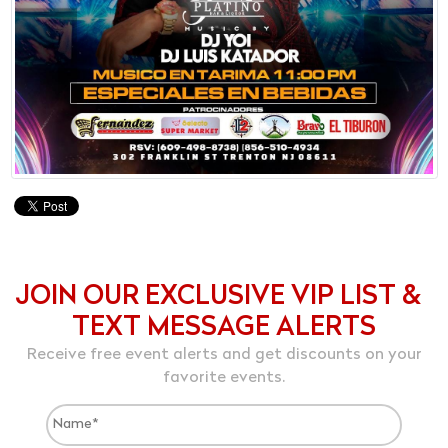
JOIN OUR EXCLUSIVE VIP LIST &
TEXT MESSAGE ALERTS
Receive free event alerts and get discounts on your
favorite events.