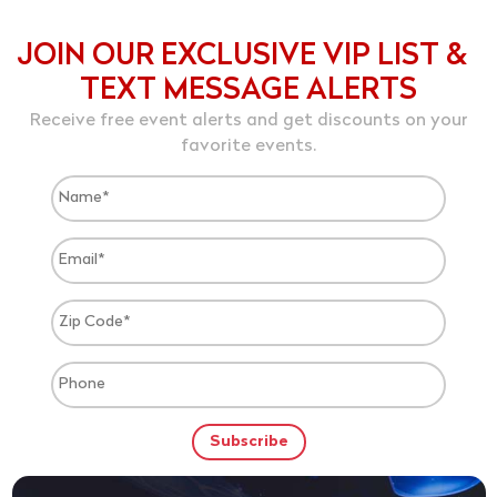
JOIN OUR EXCLUSIVE VIP LIST &
TEXT MESSAGE ALERTS
Receive free event alerts and get discounts on your
favorite events.