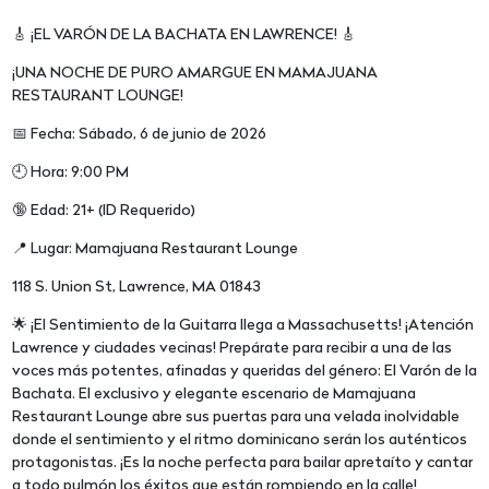
🎸 ¡EL VARÓN DE LA BACHATA EN LAWRENCE! 🎸
¡UNA NOCHE DE PURO AMARGUE EN MAMAJUANA
RESTAURANT LOUNGE!
📅 Fecha: Sábado, 6 de junio de 2026
🕘 Hora: 9:00 PM
🔞 Edad: 21+ (ID Requerido)
📍 Lugar: Mamajuana Restaurant Lounge
118 S. Union St, Lawrence, MA 01843
🌟 ¡El Sentimiento de la Guitarra llega a Massachusetts! ¡Atención
Lawrence y ciudades vecinas! Prepárate para recibir a una de las
voces más potentes, afinadas y queridas del género: El Varón de la
Bachata. El exclusivo y elegante escenario de Mamajuana
Restaurant Lounge abre sus puertas para una velada inolvidable
donde el sentimiento y el ritmo dominicano serán los auténticos
protagonistas. ¡Es la noche perfecta para bailar apretaíto y cantar
a todo pulmón los éxitos que están rompiendo en la calle!