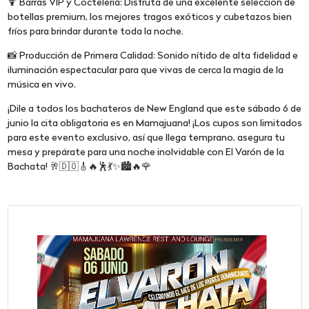
🍹 Barras VIP y Coctelería: Disfruta de una excelente selección de
botellas premium, los mejores tragos exóticos y cubetazos bien
fríos para brindar durante toda la noche.
📸 Producción de Primera Calidad: Sonido nítido de alta fidelidad e
iluminación espectacular para que vivas de cerca la magia de la
música en vivo.
¡Dile a todos los bachateros de New England que este sábado 6 de
junio la cita obligatoria es en Mamajuana! ¡Los cupos son limitados
para este evento exclusivo, así que llega temprano, asegura tu
mesa y prepárate para una noche inolvidable con El Varón de la
Bachata! 🥂🇩🇴🎸🔥🕺💃✨🏙️🔥🌹