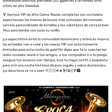
iluminación robótica, pantallas LED gigantes y un sonido ultra
nítido de alta fidelidad.
🍹 Servicio VIP de Alta Gama: Barras completas con coctelería
espectacular, las marcas de licores más cotizadas del mercado,
servicio personalizado de botellas y los cubetazos de cerveza bien
fríos para brindar con todo tu corillo.
¡La expectativa entre la comunidad dominicana y latina es masiva,
las entradas van a volar y las mesas VIP son estrictamente
limitadas para esta noche de gala! No dejes que te lo cuenten las
redes sociales; reúne a tus amigos, a tus compadres o a tu pareja,
asegura tus accesos con tiempo, luce tu mejor outfit y prepárate
para vivir una noche histórica de puro orgullo y sabor dominicano.
¡La discoteca se va a caer! 🥂🇩🇴🎺🔥🕺💃🎤🍾🍹🏙️