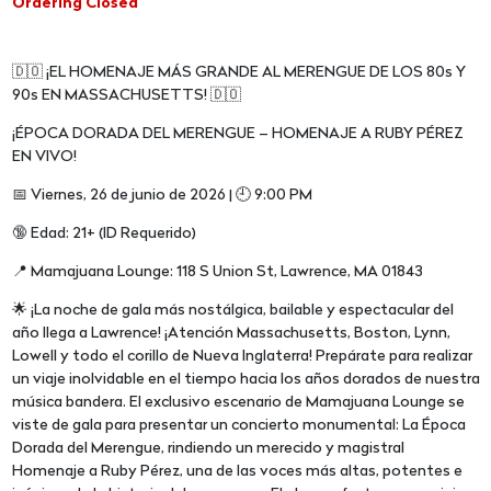
Ordering Closed
🇩🇴 ¡EL HOMENAJE MÁS GRANDE AL MERENGUE DE LOS 80s Y
90s EN MASSACHUSETTS! 🇩🇴
¡ÉPOCA DORADA DEL MERENGUE – HOMENAJE A RUBY PÉREZ
EN VIVO!
📅 Viernes, 26 de junio de 2026 | 🕘 9:00 PM
🔞 Edad: 21+ (ID Requerido)
📍 Mamajuana Lounge: 118 S Union St, Lawrence, MA 01843
🌟 ¡La noche de gala más nostálgica, bailable y espectacular del
año llega a Lawrence! ¡Atención Massachusetts, Boston, Lynn,
Lowell y todo el corillo de Nueva Inglaterra! Prepárate para realizar
un viaje inolvidable en el tiempo hacia los años dorados de nuestra
música bandera. El exclusivo escenario de Mamajuana Lounge se
viste de gala para presentar un concierto monumental: La Época
Dorada del Merengue, rindiendo un merecido y magistral
Homenaje a Ruby Pérez, una de las voces más altas, potentes e