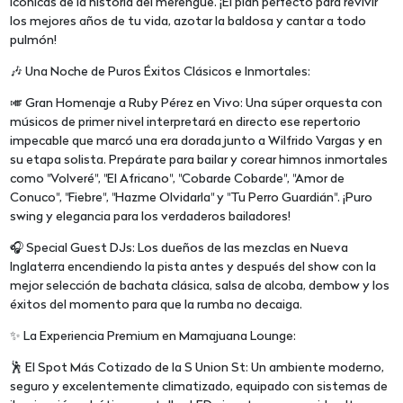
icónicas de la historia del merengue. ¡El plan perfecto para revivir
los mejores años de tu vida, azotar la baldosa y cantar a todo
pulmón!
🎶 Una Noche de Puros Éxitos Clásicos e Inmortales:
🎺 Gran Homenaje a Ruby Pérez en Vivo: Una súper orquesta con
músicos de primer nivel interpretará en directo ese repertorio
impecable que marcó una era dorada junto a Wilfrido Vargas y en
su etapa solista. Prepárate para bailar y corear himnos inmortales
como "Volveré", "El Africano", "Cobarde Cobarde", "Amor de
Conuco", "Fiebre", "Hazme Olvidarla" y "Tu Perro Guardián". ¡Puro
swing y elegancia para los verdaderos bailadores!
🎧 Special Guest DJs: Los dueños de las mezclas en Nueva
Inglaterra encendiendo la pista antes y después del show con la
mejor selección de bachata clásica, salsa de alcoba, dembow y los
éxitos del momento para que la rumba no decaiga.
✨ La Experiencia Premium en Mamajuana Lounge:
🕺 El Spot Más Cotizado de la S Union St: Un ambiente moderno,
seguro y excelentemente climatizado, equipado con sistemas de