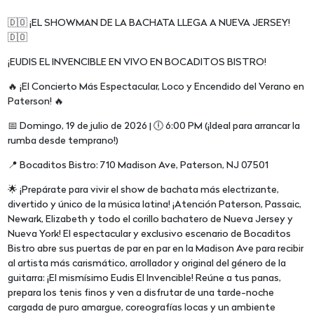
🇩🇴 ¡EL SHOWMAN DE LA BACHATA LLEGA A NUEVA JERSEY!
🇩🇴
¡EUDIS EL INVENCIBLE EN VIVO EN BOCADITOS BISTRO!
🔥 ¡El Concierto Más Espectacular, Loco y Encendido del Verano en
Paterson! 🔥
📅 Domingo, 19 de julio de 2026 | 🕕 6:00 PM (¡Ideal para arrancar la
rumba desde temprano!)
📍 Bocaditos Bistro: 710 Madison Ave, Paterson, NJ 07501
🌟 ¡Prepárate para vivir el show de bachata más electrizante,
divertido y único de la música latina! ¡Atención Paterson, Passaic,
Newark, Elizabeth y todo el corillo bachatero de Nueva Jersey y
Nueva York! El espectacular y exclusivo escenario de Bocaditos
Bistro abre sus puertas de par en par en la Madison Ave para recibir
al artista más carismático, arrollador y original del género de la
guitarra: ¡El mismísimo Eudis El Invencible! Reúne a tus panas,
prepara los tenis finos y ven a disfrutar de una tarde-noche
cargada de puro amargue, coreografías locas y un ambiente