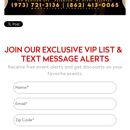
JOIN OUR EXCLUSIVE VIP LIST &
TEXT MESSAGE ALERTS
Receive free event alerts and get discounts on your
favorite events.