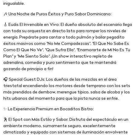
inigualable.
🎶 Una Noche de Puros Éxitos y Puro Sabor Dominicano:
🎸 Eudis El Invencible en Vivo: El dueño absoluto del escenario llega
con toda su orquesta en directo listo para romper los niveles de
energía. Prepárate para cantar a todo pulmón y bailar pegadito
éxitos masivos como "No Me Compadezcas", "El Que No Sabe Es
Como El Que No Ve", "Que Sufra Ella", "Enamorarte de Mí No Es Tu
Plan" y "Me Siento Solo". ¡Un show interactivo repleto de
adrenalina, comedia y puro sentimiento que te mantendrá
gozando de principio a fin!
🎧 Special Guest DJs: Los dueños de las mezclas en el área
triestatal encendiendo los motores desde temprano con los sets
más prendidos de dembow, merengue típico, salsa de alcoba y los
hits urbanos del momento para que la pista nunca se enfríe.
✨ La Experiencia Premium en Bocaditos Bistro:
🕺 El Spot con Más Estilo y Sabor: Disfruta del espectáculo en un
ambiente moderno, sumamente seguro, excelentemente
climatizado y equipado con sistemas de iluminación envolvente