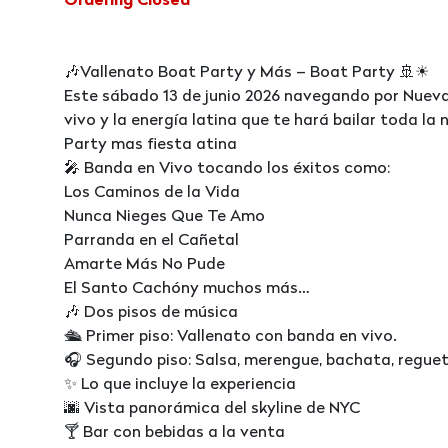
Ordering Closed
🎶Vallenato Boat Party y Más – Boat Party 🚢☀
Este sábado 13 de junio 2026 navegando por Nueva 
vivo y la energía latina que te hará bailar toda la
Party mas fiesta atina
🎤 Banda en Vivo tocando los éxitos como:
Los Caminos de la Vida
Nunca Nieges Que Te Amo
Parranda en el Cañetal
Amarte Más No Pude
El Santo Cachóny muchos más…
🎶 Dos pisos de música
🛳 Primer piso: Vallenato con banda en vivo.
🎧 Segundo piso: Salsa, merengue, bachata, regue
✨ Lo que incluye la experiencia
🌆 Vista panorámica del skyline de NYC
🍸 Bar con bebidas a la venta