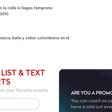
 la calle si llegas temprano
10010
sica, baile y sabor colombiano en el
 LIST & TEXT
RTS
on your favorite events.
ARE YOU A PROM
You can count on us
have a sold out eve