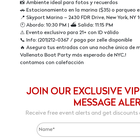
📸 Ambiente ideal para fotos y recuerdos
🚗 Estacionamiento en la marina ($35) o parqueo en
📍 Skyport Marina – 2430 FDR Drive, New York, NY 
🕙 Abordo: 10:30 PM | ⛴ Salida: 11:15 PM
⚠️ Evento exclusivo para 21+ con ID válido
📞 Info: (201)212-0367 / pago por zelle disponible
🔥 Asegura tus entradas con una noche única de mú
Vallenato Boat Party más esperado de NYC.!
contamos con calefacción
JOIN OUR EXCLUSIVE VIP
MESSAGE ALE
Receive free event alerts and get discounts 