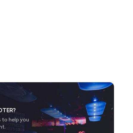
OTER?
 to help you
nt.