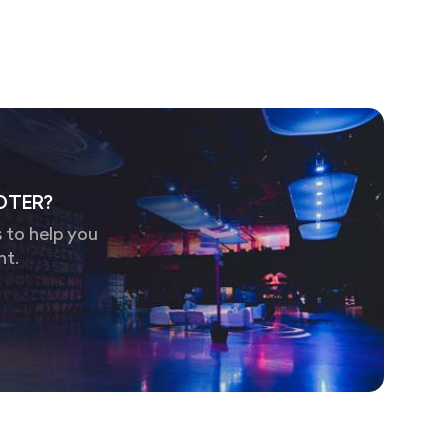
OTER?
 to help you
nt.