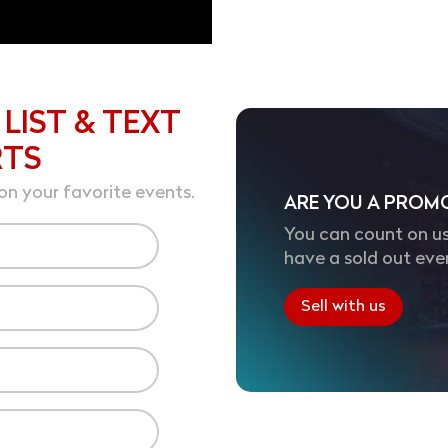
 LIST & TEXT
RTS
on your favorite events.
ARE YOU A PROM
You can count on us
have a sold out eve
Sell with us