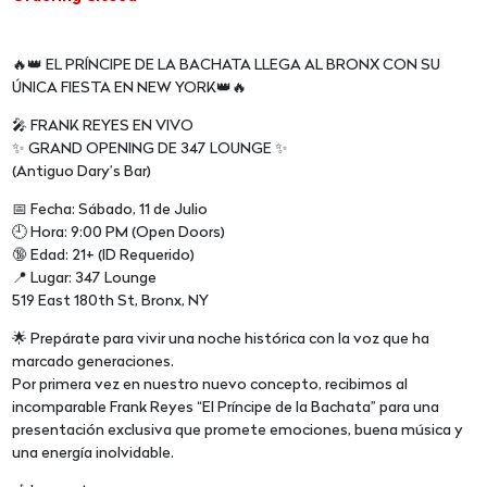
🔥👑 EL PRÍNCIPE DE LA BACHATA LLEGA AL BRONX CON SU
ÚNICA FIESTA EN NEW YORK👑🔥
🎤 FRANK REYES EN VIVO
✨ GRAND OPENING DE 347 LOUNGE ✨
(Antiguo Dary’s Bar)
📅 Fecha: Sábado, 11 de Julio
🕘 Hora: 9:00 PM (Open Doors)
🔞 Edad: 21+ (ID Requerido)
📍 Lugar: 347 Lounge
519 East 180th St, Bronx, NY
🌟 Prepárate para vivir una noche histórica con la voz que ha
marcado generaciones.
Por primera vez en nuestro nuevo concepto, recibimos al
incomparable Frank Reyes “El Príncipe de la Bachata” para una
presentación exclusiva que promete emociones, buena música y
una energía inolvidable.