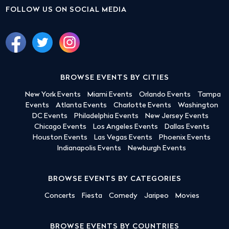
FOLLOW US ON SOCIAL MEDIA
BROWSE EVENTS BY CITIES
New York Events
Miami Events
Orlando Events
Tampa
Events
Atlanta Events
Charlotte Events
Washington
DC Events
Philadelphia Events
New Jersey Events
Chicago Events
Los Angeles Events
Dallas Events
Houston Events
Las Vegas Events
Phoenix Events
Indianapolis Events
Newburgh Events
BROWSE EVENTS BY CATEGORIES
Concerts
Fiesta
Comedy
Jaripeo
Movies
BROWSE EVENTS BY COUNTRIES