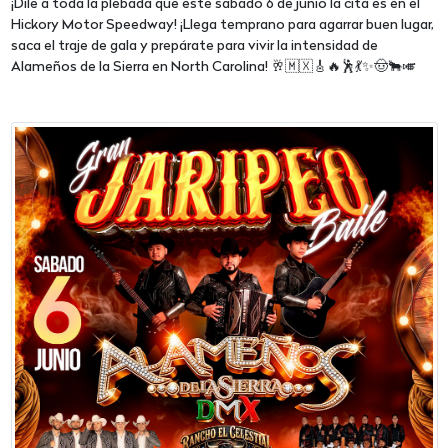
¡Dile a toda la plebada que este sábado 6 de junio la cita es en el
Hickory Motor Speedway! ¡Llega temprano para agarrar buen lugar,
saca el traje de gala y prepárate para vivir la intensidad de
Alameños de la Sierra en North Carolina! 🥂🇲🇽🎸🔥🕺💃✨🤠🐂🎺