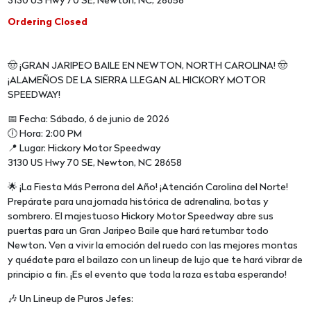
3130 US Hwy 70 SE, Newton, NC, 28658
Ordering Closed
🤠 ¡GRAN JARIPEO BAILE EN NEWTON, NORTH CAROLINA! 🤠
¡ALAMEÑOS DE LA SIERRA LLEGAN AL HICKORY MOTOR
SPEEDWAY!
📅 Fecha: Sábado, 6 de junio de 2026
🕕 Hora: 2:00 PM
📍 Lugar: Hickory Motor Speedway
3130 US Hwy 70 SE, Newton, NC 28658
🌟 ¡La Fiesta Más Perrona del Año! ¡Atención Carolina del Norte!
Prepárate para una jornada histórica de adrenalina, botas y
sombrero. El majestuoso Hickory Motor Speedway abre sus
puertas para un Gran Jaripeo Baile que hará retumbar todo
Newton. Ven a vivir la emoción del ruedo con las mejores montas
y quédate para el bailazo con un lineup de lujo que te hará vibrar de
principio a fin. ¡Es el evento que toda la raza estaba esperando!
🎶 Un Lineup de Puros Jefes: