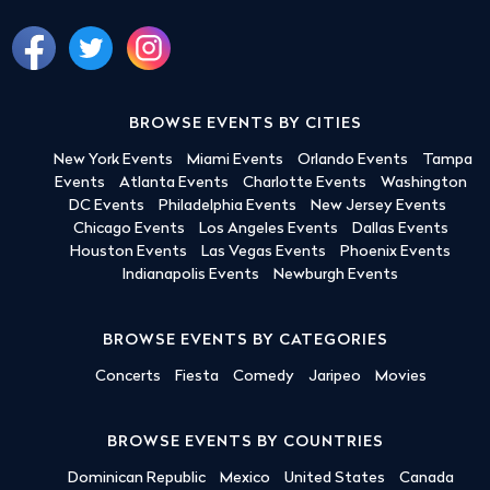
BROWSE EVENTS BY CITIES
New York Events
Miami Events
Orlando Events
Tampa
Events
Atlanta Events
Charlotte Events
Washington
DC Events
Philadelphia Events
New Jersey Events
Chicago Events
Los Angeles Events
Dallas Events
Houston Events
Las Vegas Events
Phoenix Events
Indianapolis Events
Newburgh Events
BROWSE EVENTS BY CATEGORIES
Concerts
Fiesta
Comedy
Jaripeo
Movies
BROWSE EVENTS BY COUNTRIES
Dominican Republic
Mexico
United States
Canada