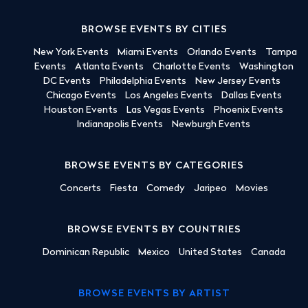
BROWSE EVENTS BY CITIES
New York Events
Miami Events
Orlando Events
Tampa
Events
Atlanta Events
Charlotte Events
Washington
DC Events
Philadelphia Events
New Jersey Events
Chicago Events
Los Angeles Events
Dallas Events
Houston Events
Las Vegas Events
Phoenix Events
Indianapolis Events
Newburgh Events
BROWSE EVENTS BY CATEGORIES
Concerts
Fiesta
Comedy
Jaripeo
Movies
BROWSE EVENTS BY COUNTRIES
Dominican Republic
Mexico
United States
Canada
BROWSE EVENTS BY ARTIST