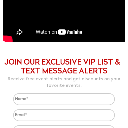
JOIN OUR EXCLUSIVE VIP LIST &
TEXT MESSAGE ALERTS
Receive free event alerts and get discounts on your
favorite events.