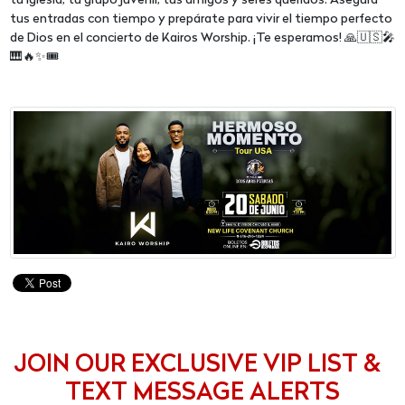
tu iglesia, tu grupo juvenil, tus amigos y seres queridos. Asegura
tus entradas con tiempo y prepárate para vivir el tiempo perfecto
de Dios en el concierto de Kairos Worship. ¡Te esperamos! 🙏🇺🇸🎤
🎹🔥✨🎟️
JOIN OUR EXCLUSIVE VIP LIST &
TEXT MESSAGE ALERTS