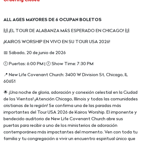
Ordering Closed
ALL AGES MAYORES DE 6 OCUPAN BOLETOS
🙌 ¡EL TOUR DE ALABANZA MÁS ESPERADO EN CHICAGO! 🙌
¡KAIROS WORSHIP EN VIVO EN SU TOUR USA 2026!
📅 Sábado, 20 de junio de 2026
🕕 Puertas: 6:00 PM | 🕖 Show Time: 7:30 PM
📍 New Life Covenant Church: 3400 W Division St, Chicago, IL
60651
🌟 ¡Una noche de gloria, adoración y conexión celestial en la Ciudad
de los Vientos! ¡Atención Chicago, Illinois y todas las comunidades
cristianas de la región! Se confirma una de las paradas más
importantes del Tour USA 2026 de Kairos Worship. El imponente y
bendecido auditorio de New Life Covenant Church abre sus
puertas para recibir a uno de los ministerios de adoración
contemporánea más impactantes del momento. Ven con toda tu
familia y tu congregación a vivir un encuentro espiritual único que