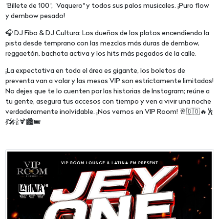
"Billete de 100", "Vaquero" y todos sus palos musicales. ¡Puro flow
y dembow pesado!
🎧 DJ Fibo & DJ Cultura: Los dueños de los platos encendiendo la
pista desde temprano con las mezclas más duras de dembow,
reggaetón, bachata activa y los hits más pegados de la calle.
¡La expectativa en toda el área es gigante, los boletos de
preventa van a volar y las mesas VIP son estrictamente limitadas!
No dejes que te lo cuenten por las historias de Instagram; reúne a
tu gente, asegura tus accesos con tiempo y ven a vivir una noche
verdaderamente inolvidable. ¡Nos vemos en VIP Room! 🥂🇩🇴🔥🕺
💃🎤🍾🍹🏙️🎟️