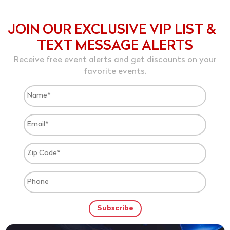
JOIN OUR EXCLUSIVE VIP LIST &
TEXT MESSAGE ALERTS
Receive free event alerts and get discounts on your
favorite events.