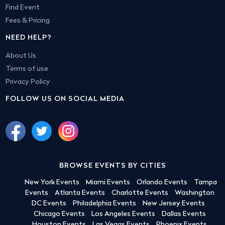
Find Event
Fees & Pricing
NEED HELP?
About Us
Terms of use
Privacy Policy
FOLLOW US ON SOCIAL MEDIA
BROWSE EVENTS BY CITIES
New York Events
Miami Events
Orlando Events
Tampa
Events
Atlanta Events
Charlotte Events
Washington
DC Events
Philadelphia Events
New Jersey Events
Chicago Events
Los Angeles Events
Dallas Events
Houston Events
Las Vegas Events
Phoenix Events