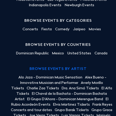
Indianapolis Events
Newburgh Events
BROWSE EVENTS BY CATEGORIES
Concerts
Fiesta
Comedy
Jaripeo
Movies
BROWSE EVENTS BY COUNTRIES
Dominican Republic
Mexico
United States
Canada
BROWSE EVENTS BY ARTIST
Ala Jaza - Dominican Music Sensation
Alex Bueno -
Innovative Musician and Performer
Averly Morillo
Tickets
Charlie Zaa Tickets
Dra. Ana Simó Tickets
El Alfa
Tickets
El Chaval de la Bachata - Dominican Bachata
Artist
El Grupo D'Ahora - Dominican Merengue Band
El
Rubio Acordeón Events
Elvis Martinez Tickets
Frank Reyes
Concerts and tour dates
Grupo Barak Tickets
Grupo Grace
Tickets
Joe Veras Tickets
Luis Vargas Tickets
Marisela