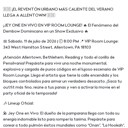
🇩🇴 ¡EL REVENTÓN URBANO MÁS CALIENTE DEL VERANO
LLEGA A ALLENTOWN! 🇩🇴
¡JEY ONE EN VIVO EN VIP ROOM LOUNGE! 🔥 El Fenómeno del
Dembow Dominicano en un Show Exclusivo 🔥
📅 Sábado, 11 de julio de 2026 | 🕗 8:00 PM 📍 VIP Room Lounge:
343 West Hamilton Street, Allentown, PA 18103
¡Atención Allentown, Bethlehem, Reading y todo el corillo de
Pensilvania! Prepárate para vivir una noche monumental,
explosiva y cargada de puros códigos en el lujoso escenario de VIP
Room Lounge. Llega el artista que tiene la calle encendida y los
bloques controlados para armar un verdadero desacato. ¡Saca tu
outfit más fino, reúne a tus panas y ven a activar la movie en el
party oficial de la temporada!
🎶 Lineup Oficial:
🎤 Jey One en Vivo: El dueño de la pamparana llega con toda su
energía indomable listo para romper la tarima. Prepárate para
corear a todo pulmón éxitos mundiales como "Onan", "La Hookah",