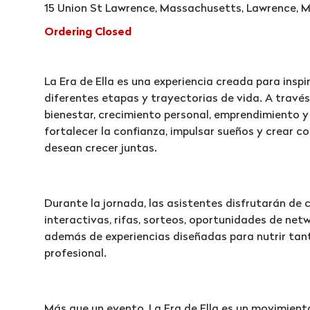
15 Union St Lawrence, Massachusetts, Lawrence, M
Ordering Closed
La Era de Ella es una experiencia creada para insp
diferentes etapas y trayectorias de vida. A travé
bienestar, crecimiento personal, emprendimiento 
fortalecer la confianza, impulsar sueños y crear c
desean crecer juntas.
Durante la jornada, las asistentes disfrutarán de 
interactivas, rifas, sorteos, oportunidades de netwo
además de experiencias diseñadas para nutrir tan
profesional.
Más que un evento, La Era de Ella es un movimiento q