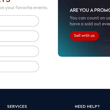
RTS
on your favorite events.
ARE YOU A PROM
You can count on us
have a sold out eve
Sell with us
SERVICES
NEED HELP?