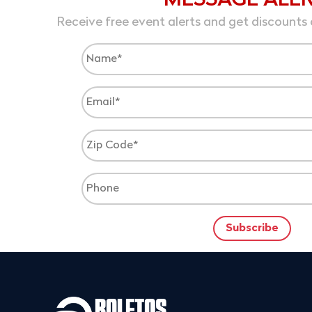
MESSAGE ALE
Receive free event alerts and get discounts 