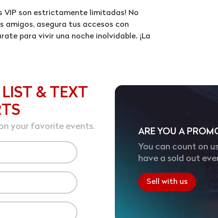
s VIP son estrictamente limitadas! No
tus amigos, asegura tus accesos con
rate para vivir una noche inolvidable. ¡La
 LIST & TEXT
RTS
on your favorite events.
ARE YOU A PROM
You can count on us
have a sold out eve
Sell with us