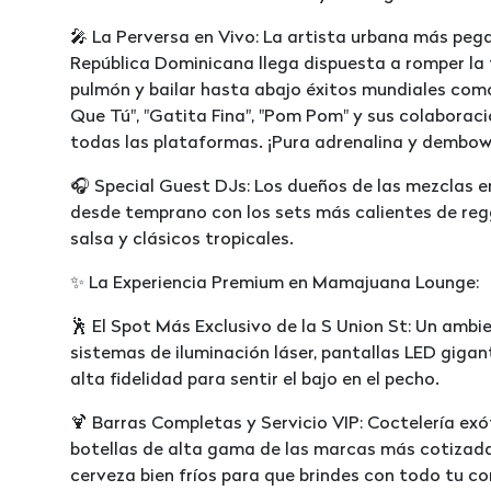
🎤 La Perversa en Vivo: La artista urbana más pega
República Dominicana llega dispuesta a romper la
pulmón y bailar hasta abajo éxitos mundiales com
Que Tú", "Gatita Fina", "Pom Pom" y sus colabora
todas las plataformas. ¡Pura adrenalina y dembo
🎧 Special Guest DJs: Los dueños de las mezclas e
desde temprano con los sets más calientes de re
salsa y clásicos tropicales.
✨ La Experiencia Premium en Mamajuana Lounge:
🕺 El Spot Más Exclusivo de la S Union St: Un amb
sistemas de iluminación láser, pantallas LED gigan
alta fidelidad para sentir el bajo en el pecho.
🍹 Barras Completas y Servicio VIP: Coctelería exó
botellas de alta gama de las marcas más cotizad
cerveza bien fríos para que brindes con todo tu cor