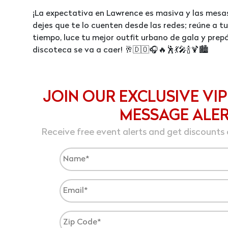
¡La expectativa en Lawrence es masiva y las mesa
dejes que te lo cuenten desde las redes; reúne a 
tiempo, luce tu mejor outfit urbano de gala y prepá
discoteca se va a caer! 🥂🇩🇴🎧🔥🕺💃🎤🍾🍹🏙️
JOIN OUR EXCLUSIVE VIP
MESSAGE ALE
Receive free event alerts and get discounts 