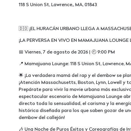
118 S Union St, Lawrence,, MA, 01843
🇩🇴 ¡EL HURACÁN URBANO LLEGA A MASSACHUSE
¡LA PERVERSA EN VIVO EN MAMAJUANA LOUNGE 
📅 Viernes, 7 de agosto de 2026 | 🕘 9:00 PM
📍 Mamajuana Lounge: 118 S Union St, Lawrence, M
🌟 ¡La verdadera mamá del rap y el dembow se pla
¡Atención Massachusetts, Boston, Lynn, Lowell y to
Prepárate para vivir la movie urbana más exclusiva
espectacular escenario de Mamajuana Lounge abre 
directo toda la sensualidad, el carisma y la energí
histórica diseñada para los que saben gozar de u
dembow del callejón!
🎶 Una Noche de Puros Éxitos y Coreografías de In