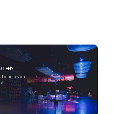
OTER?
 to help you
nt.