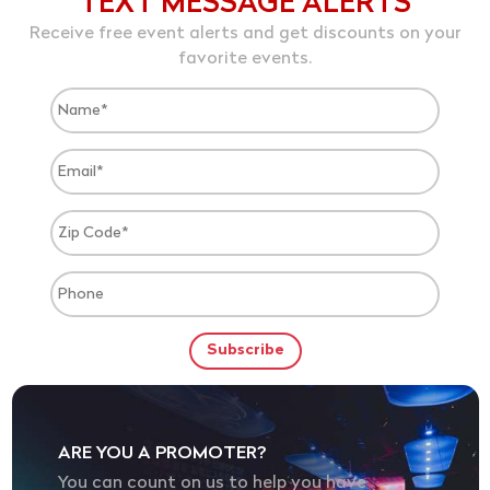
TEXT MESSAGE ALERTS
Receive free event alerts and get discounts on your
favorite events.
ARE YOU A PROMOTER?
You can count on us to help you have