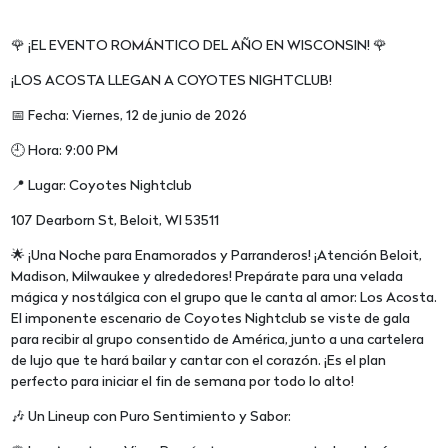
🌹 ¡EL EVENTO ROMÁNTICO DEL AÑO EN WISCONSIN! 🌹
¡LOS ACOSTA LLEGAN A COYOTES NIGHTCLUB!
📅 Fecha: Viernes, 12 de junio de 2026
🕘 Hora: 9:00 PM
📍 Lugar: Coyotes Nightclub
107 Dearborn St, Beloit, WI 53511
🌟 ¡Una Noche para Enamorados y Parranderos! ¡Atención Beloit,
Madison, Milwaukee y alrededores! Prepárate para una velada
mágica y nostálgica con el grupo que le canta al amor: Los Acosta.
El imponente escenario de Coyotes Nightclub se viste de gala
para recibir al grupo consentido de América, junto a una cartelera
de lujo que te hará bailar y cantar con el corazón. ¡Es el plan
perfecto para iniciar el fin de semana por todo lo alto!
🎶 Un Lineup con Puro Sentimiento y Sabor: