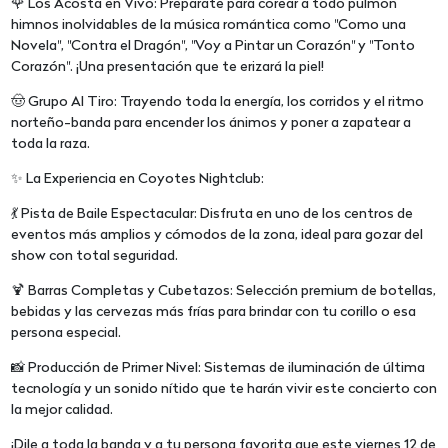
🌹 Los Acosta en Vivo: Prepárate para corear a todo pulmón
himnos inolvidables de la música romántica como "Como una
Novela", "Contra el Dragón", "Voy a Pintar un Corazón" y "Tonto
Corazón". ¡Una presentación que te erizará la piel!
🤠 Grupo Al Tiro: Trayendo toda la energía, los corridos y el ritmo
norteño-banda para encender los ánimos y poner a zapatear a
toda la raza.
✨ La Experiencia en Coyotes Nightclub:
💃 Pista de Baile Espectacular: Disfruta en uno de los centros de
eventos más amplios y cómodos de la zona, ideal para gozar del
show con total seguridad.
🍹 Barras Completas y Cubetazos: Selección premium de botellas,
bebidas y las cervezas más frías para brindar con tu corillo o esa
persona especial.
📸 Producción de Primer Nivel: Sistemas de iluminación de última
tecnología y un sonido nítido que te harán vivir este concierto con
la mejor calidad.
¡Dile a toda la banda y a tu persona favorita que este viernes 12 de