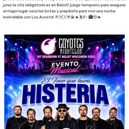
junio la cita obligatoria es en Beloit! ¡Llega temprano para asegurar
el mejor lugar, saca las botas y prepárate para vivir una noche
inolvidable con Los Acosta! 🥂🇲🇽🌹🎤🔥🕺💃✨🏙️🤠🔥