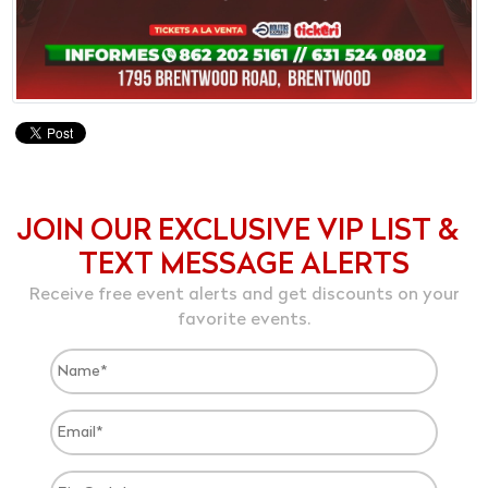
JOIN OUR EXCLUSIVE VIP LIST &
TEXT MESSAGE ALERTS
Receive free event alerts and get discounts on your
favorite events.