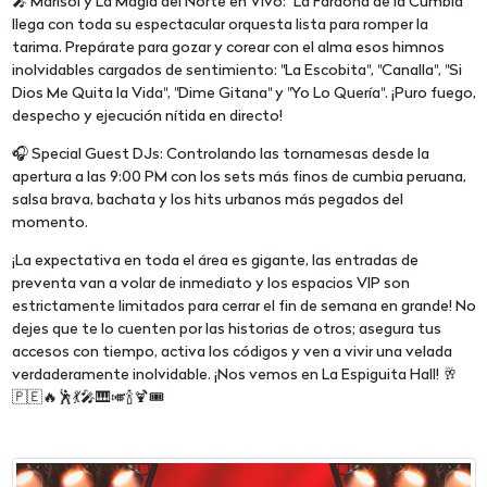
🎤 Marisol y La Magia del Norte en Vivo: "La Faraona de la Cumbia"
llega con toda su espectacular orquesta lista para romper la
tarima. Prepárate para gozar y corear con el alma esos himnos
inolvidables cargados de sentimiento: "La Escobita", "Canalla", "Si
Dios Me Quita la Vida", "Dime Gitana" y "Yo Lo Quería". ¡Puro fuego,
despecho y ejecución nítida en directo!
🎧 Special Guest DJs: Controlando las tornamesas desde la
apertura a las 9:00 PM con los sets más finos de cumbia peruana,
salsa brava, bachata y los hits urbanos más pegados del
momento.
¡La expectativa en toda el área es gigante, las entradas de
preventa van a volar de inmediato y los espacios VIP son
estrictamente limitados para cerrar el fin de semana en grande! No
dejes que te lo cuenten por las historias de otros; asegura tus
accesos con tiempo, activa los códigos y ven a vivir una velada
verdaderamente inolvidable. ¡Nos vemos en La Espiguita Hall! 🥂
🇵🇪🔥🕺💃🎤🎹🎺🍾🍹🎟️