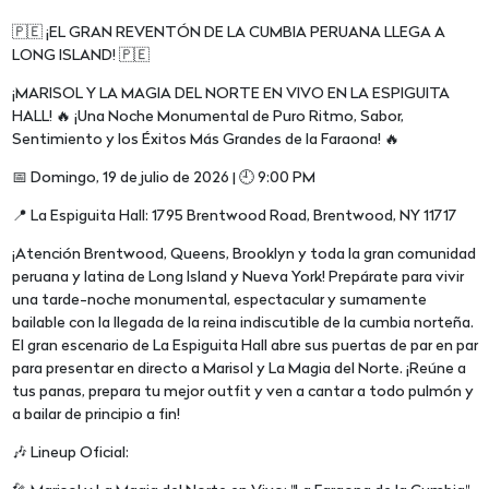
🇵🇪 ¡EL GRAN REVENTÓN DE LA CUMBIA PERUANA LLEGA A
LONG ISLAND! 🇵🇪
¡MARISOL Y LA MAGIA DEL NORTE EN VIVO EN LA ESPIGUITA
HALL! 🔥 ¡Una Noche Monumental de Puro Ritmo, Sabor,
Sentimiento y los Éxitos Más Grandes de la Faraona! 🔥
📅 Domingo, 19 de julio de 2026 | 🕘 9:00 PM
📍 La Espiguita Hall: 1795 Brentwood Road, Brentwood, NY 11717
¡Atención Brentwood, Queens, Brooklyn y toda la gran comunidad
peruana y latina de Long Island y Nueva York! Prepárate para vivir
una tarde-noche monumental, espectacular y sumamente
bailable con la llegada de la reina indiscutible de la cumbia norteña.
El gran escenario de La Espiguita Hall abre sus puertas de par en par
para presentar en directo a Marisol y La Magia del Norte. ¡Reúne a
tus panas, prepara tu mejor outfit y ven a cantar a todo pulmón y
a bailar de principio a fin!
🎶 Lineup Oficial: