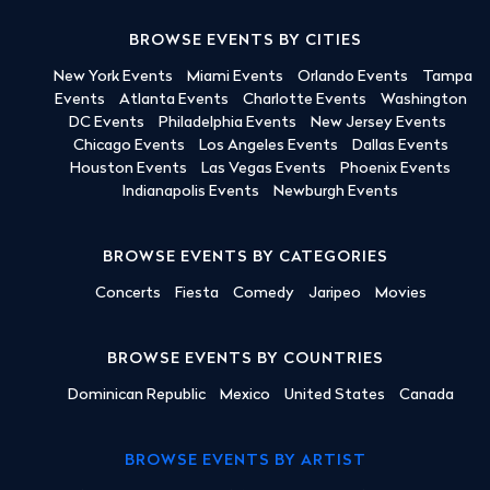
BROWSE EVENTS BY CITIES
New York Events
Miami Events
Orlando Events
Tampa
Events
Atlanta Events
Charlotte Events
Washington
DC Events
Philadelphia Events
New Jersey Events
Chicago Events
Los Angeles Events
Dallas Events
Houston Events
Las Vegas Events
Phoenix Events
Indianapolis Events
Newburgh Events
BROWSE EVENTS BY CATEGORIES
Concerts
Fiesta
Comedy
Jaripeo
Movies
BROWSE EVENTS BY COUNTRIES
Dominican Republic
Mexico
United States
Canada
BROWSE EVENTS BY ARTIST