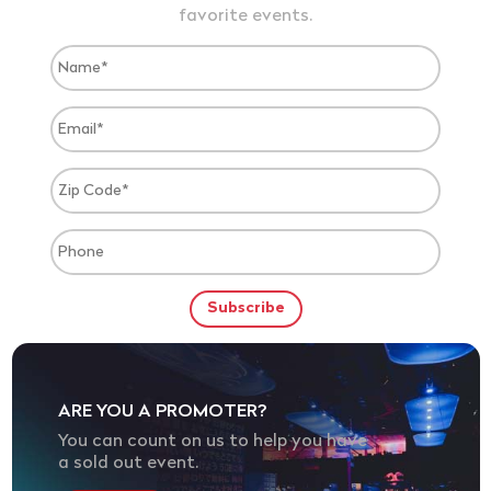
favorite events.
ARE YOU A PROMOTER?
You can count on us to help you have
a sold out event.