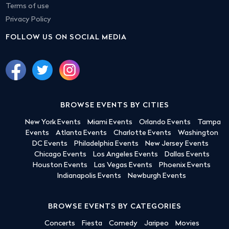
Terms of use
Privacy Policy
FOLLOW US ON SOCIAL MEDIA
BROWSE EVENTS BY CITIES
New York Events
Miami Events
Orlando Events
Tampa
Events
Atlanta Events
Charlotte Events
Washington
DC Events
Philadelphia Events
New Jersey Events
Chicago Events
Los Angeles Events
Dallas Events
Houston Events
Las Vegas Events
Phoenix Events
Indianapolis Events
Newburgh Events
BROWSE EVENTS BY CATEGORIES
Concerts
Fiesta
Comedy
Jaripeo
Movies