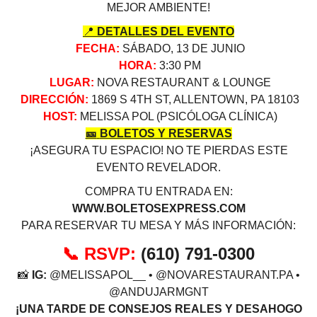
MEJOR AMBIENTE!
📍
DETALLES DEL EVENTO
FECHA:
SÁBADO, 13 DE JUNIO
HORA:
3:30 PM
LUGAR:
NOVA RESTAURANT & LOUNGE
DIRECCIÓN:
1869 S 4TH ST, ALLENTOWN, PA 18103
HOST:
MELISSA POL (PSICÓLOGA CLÍNICA)
🎫
BOLETOS Y RESERVAS
¡ASEGURA TU ESPACIO! NO TE PIERDAS ESTE
EVENTO REVELADOR.
COMPRA TU ENTRADA EN:
WWW.BOLETOSEXPRESS.COM
PARA RESERVAR TU MESA Y MÁS INFORMACIÓN:
RSVP:
(610) 791-0300
📞
📸
IG:
@MELISSAPOL__ • @NOVARESTAURANT.PA •
@ANDUJARMGNT
¡UNA TARDE DE CONSEJOS REALES Y DESAHOGO