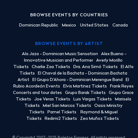
BROWSE EVENTS BY COUNTRIES
Dominican Republic
Mexico
United States
Canada
BROWSE EVENTS BY ARTIST
Ala Jaza - Dominican Music Sensation
Alex Bueno -
Innovative Musician and Performer
Averly Morillo
Tickets
Charlie Zaa Tickets
Dra. Ana Simó Tickets
El Alfa
Tickets
El Chaval de la Bachata - Dominican Bachata
Artist
El Grupo D'Ahora - Dominican Merengue Band
El
Rubio Acordeón Events
Elvis Martinez Tickets
Frank Reyes
Concerts and tour dates
Grupo Barak Tickets
Grupo Grace
Tickets
Joe Veras Tickets
Luis Vargas Tickets
Marisela
Tickets
Miel San Marcos Tickets
Oasis Ministry
Tickets
Pamel Tickets
Raymond & Miguel
Tickets
Redimi2 Tickets
Zeo Muñoz Tickets
© Copyright 2007-2025 Boletos Express. All rights reserved.