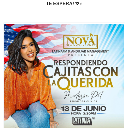
TE ESPERA!
💖✊