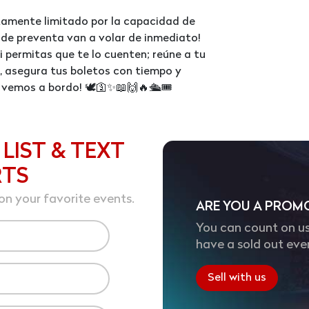
ctamente limitado por la capacidad de
 de preventa van a volar de inmediato!
 permitas que te lo cuenten; reúne a tu
, asegura tus boletos con tiempo y
 vemos a bordo! 🕊️🛐✨📖🙌🔥🛳️🎟️
 LIST & TEXT
RTS
on your favorite events.
ARE YOU A PROM
You can count on us
have a sold out eve
Sell with us