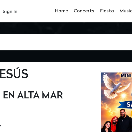
Home
Concerts
Fiesta
Musi
Sign In
ESÚS
 EN ALTA MAR
7