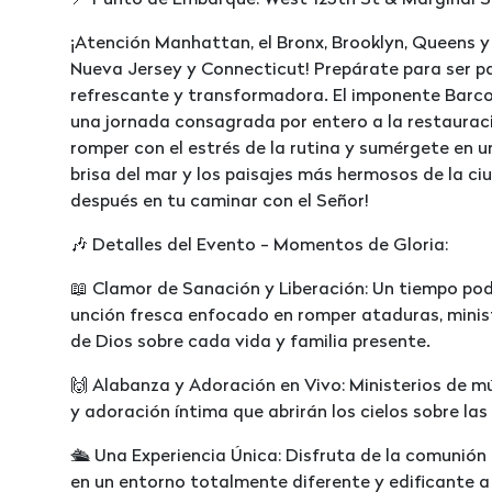
📍 Punto de Embarque: West 125th St & Marginal St,
¡Atención Manhattan, el Bronx, Brooklyn, Queens y 
Nueva Jersey y Connecticut! Prepárate para ser p
refrescante y transformadora. El imponente Barco 
una jornada consagrada por entero a la restauración
romper con el estrés de la rutina y sumérgete en 
brisa del mar y los paisajes más hermosos de la ciu
después en tu caminar con el Señor!
🎶 Detalles del Evento - Momentos de Gloria:
📖 Clamor de Sanación y Liberación: Un tiempo pod
unción fresca enfocado en romper ataduras, minist
de Dios sobre cada vida y familia presente.
🙌 Alabanza y Adoración en Vivo: Ministerios de mú
y adoración íntima que abrirán los cielos sobre las
🛳️ Una Experiencia Única: Disfruta de la comunión 
en un entorno totalmente diferente y edificante a b