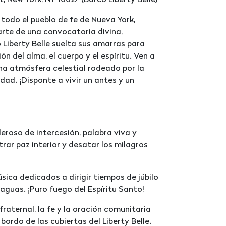
 New York, NY 10027 (Barco Liberty Belle)
todo el pueblo de fe de Nueva York,
arte de una convocatoria divina,
Liberty Belle suelta sus amarras para
 del alma, el cuerpo y el espíritu. Ven a
una atmósfera celestial rodeado por la
dad. ¡Disponte a vivir un antes y un
eroso de intercesión, palabra viva y
rar paz interior y desatar los milagros
sica dedicados a dirigir tiempos de júbilo
 aguas. ¡Puro fuego del Espíritu Santo!
fraternal, la fe y la oración comunitaria
ordo de las cubiertas del Liberty Belle.