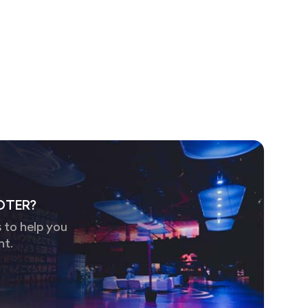
OTER?
 to help you
nt.