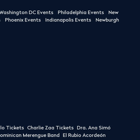
Washington DC Events
Philadelphia Events
New
s
Phoenix Events
Indianapolis Events
Newburgh
llo Tickets
Charlie Zaa Tickets
Dra. Ana Simó
Dominican Merengue Band
El Rubio Acordeón