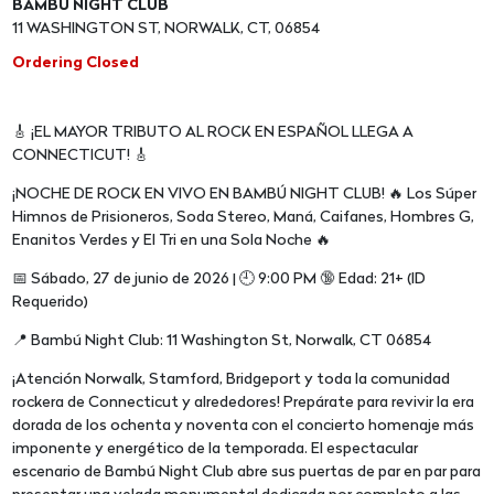
BAMBU NIGHT CLUB
11 WASHINGTON ST, NORWALK, CT, 06854
Ordering Closed
🎸 ¡EL MAYOR TRIBUTO AL ROCK EN ESPAÑOL LLEGA A
CONNECTICUT! 🎸
¡NOCHE DE ROCK EN VIVO EN BAMBÚ NIGHT CLUB! 🔥 Los Súper
Himnos de Prisioneros, Soda Stereo, Maná, Caifanes, Hombres G,
Enanitos Verdes y El Tri en una Sola Noche 🔥
📅 Sábado, 27 de junio de 2026 | 🕘 9:00 PM 🔞 Edad: 21+ (ID
Requerido)
📍 Bambú Night Club: 11 Washington St, Norwalk, CT 06854
¡Atención Norwalk, Stamford, Bridgeport y toda la comunidad
rockera de Connecticut y alrededores! Prepárate para revivir la era
dorada de los ochenta y noventa con el concierto homenaje más
imponente y energético de la temporada. El espectacular
escenario de Bambú Night Club abre sus puertas de par en par para