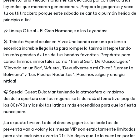
presentar una velada monumental dedicada por completo a las
leyendas que marcaron generaciones. ¡Prepara la garganta y saca
tu outfit rockero porque este sábado se canta a pulmón herido de
principio a fin!
🎶 Lineup Oficial - El Gran Homenaje a las Leyendas:
🎤 Tributo Espectacular en Vivo: Una banda con una potencia
escénica increíble llega lista para romper la tarima interpretando
los más grandes éxitos de tus bandas favoritas. Prepárate para
corear himnos inmortales como "Tren al Sur", "De Música Ligera",
"Clavado en un Bar", "Afuera", "Devuélveme a mi Chica", "Lamento
Boliviano" y "Las Piedras Rodantes". ¡Pura nostalgia y energía
nítida!
🎧 Special Guest DJs: Manteniendo la atmósfera al máximo
desde la apertura con los mejores sets de rock alternativo, pop de
los 80s/90s y los éxitos latinos más encendidos para que la fiesta
nunca pare.
¡La expectativa en toda el área es gigante, los boletos de
preventa van a volar y las mesas VIP son estrictamente limitadas
para este exclusivo evento 21+! No dejes que te lo cuenten por las