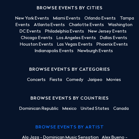
BROWSE EVENTS BY CITIES
New York Events
Miami Events
Orlando Events
Tampa
Events
Atlanta Events
Charlotte Events
Washington
DC Events
Philadelphia Events
New Jersey Events
Chicago Events
Los Angeles Events
Dallas Events
Houston Events
Las Vegas Events
Phoenix Events
Indianapolis Events
Newburgh Events
BROWSE EVENTS BY CATEGORIES
Concerts
Fiesta
Comedy
Jaripeo
Movies
BROWSE EVENTS BY COUNTRIES
Dominican Republic
Mexico
United States
Canada
BROWSE EVENTS BY ARTIST
Ala Jaza - Dominican Music Sensation
Alex Bueno -