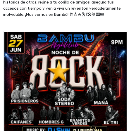
historias de otros; reúne a tu corillo de amigos, asegura tus
accesos con tiempo y ven a vivir un reventón verdaderamente
inolvidable. ¡Nos vemos en Bambú! 🥂🎸🔥🕺💃🎤🥁🎹🎟️