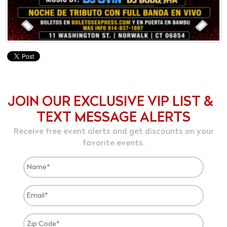
JOIN OUR EXCLUSIVE VIP LIST &
TEXT MESSAGE ALERTS
Receive free event alerts and get discounts on your
favorite events.