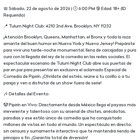
📅 Sábado, 22 de agosto de 2026 | 🕕 6:00 PM 🔞 Edad: 18+ (ID
Requerido)
📍 Tulum Night Club: 4210 2nd Ave, Brooklyn, NY 11232
¡Atención Brooklyn, Queens, Manhattan, el Bronx y toda la raza
amante del buen humor en Nueva York y Nueva Jersey! Prepárate
para vivir una tarde-noche monumental, llena de carcajadas y pura
cura con la llegada del rey de la comedia en las redes sociales. El
espectacular escenario de Tulum Night Club abre sus puertas de
par en par para presentar en exclusiva el aclamado Especial de
Comedia de Pipirín. ¡Olvídate del estrés, reúne a tu corillo o a tu
pareja y ven a disfrutar de un show fuera de serie!
🎶 Detalles del Evento:
🤡 Pipirín en Vivo: Directamente desde México llega el payaso más
irreverente y talentoso con su arsenal de chistes, anécdotas,
parodias y ese estilo único de comedia que ha conquistado
millones de vistas en todo el mundo. Un espectáculo en directo,
sin censura y sumamente interactivo que te mantendrá riendo de
principio a fin. ¡Garantía total de diversión!