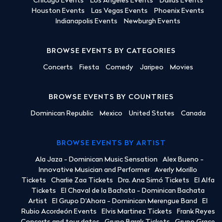
Chicago Events
Los Angeles Events
Dallas Events
Houston Events
Las Vegas Events
Phoenix Events
Indianapolis Events
Newburgh Events
BROWSE EVENTS BY CATEGORIES
Concerts
Fiesta
Comedy
Jaripeo
Movies
BROWSE EVENTS BY COUNTRIES
Dominican Republic
Mexico
United States
Canada
BROWSE EVENTS BY ARTIST
Ala Jaza - Dominican Music Sensation
Alex Bueno -
Innovative Musician and Performer
Averly Morillo
Tickets
Charlie Zaa Tickets
Dra. Ana Simó Tickets
El Alfa
Tickets
El Chaval de la Bachata - Dominican Bachata
Artist
El Grupo D'Ahora - Dominican Merengue Band
El
Rubio Acordeón Events
Elvis Martinez Tickets
Frank Reyes