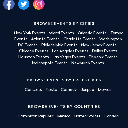
BROWSE EVENTS BY CITIES
New York Events
Miami Events
Orlando Events
Tampa
Events
Atlanta Events
Charlotte Events
Washington
DC Events
Philadelphia Events
New Jersey Events
Chicago Events
Los Angeles Events
Dallas Events
Houston Events
Las Vegas Events
Phoenix Events
Indianapolis Events
Newburgh Events
BROWSE EVENTS BY CATEGORIES
Concerts
Fiesta
Comedy
Jaripeo
Movies
BROWSE EVENTS BY COUNTRIES
Dominican Republic
Mexico
United States
Canada