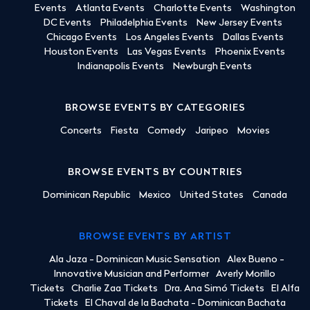
Events
Atlanta Events
Charlotte Events
Washington
DC Events
Philadelphia Events
New Jersey Events
Chicago Events
Los Angeles Events
Dallas Events
Houston Events
Las Vegas Events
Phoenix Events
Indianapolis Events
Newburgh Events
BROWSE EVENTS BY CATEGORIES
Concerts
Fiesta
Comedy
Jaripeo
Movies
BROWSE EVENTS BY COUNTRIES
Dominican Republic
Mexico
United States
Canada
BROWSE EVENTS BY ARTIST
Ala Jaza - Dominican Music Sensation
Alex Bueno -
Innovative Musician and Performer
Averly Morillo
Tickets
Charlie Zaa Tickets
Dra. Ana Simó Tickets
El Alfa
Tickets
El Chaval de la Bachata - Dominican Bachata