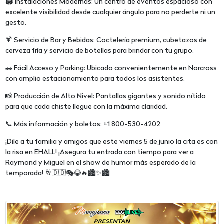
🏟️ Instalaciones Modernas: Un centro de eventos espacioso con
excelente visibilidad desde cualquier ángulo para no perderte ni un
gesto.
🍹 Servicio de Bar y Bebidas: Coctelería premium, cubetazos de
cerveza fría y servicio de botellas para brindar con tu grupo.
🚗 Fácil Acceso y Parking: Ubicado convenientemente en Norcross
con amplio estacionamiento para todos los asistentes.
📸 Producción de Alto Nivel: Pantallas gigantes y sonido nítido
para que cada chiste llegue con la máxima claridad.
📞 Más información y boletos: +1 800-530-4202
¡Dile a tu familia y amigos que este viernes 5 de junio la cita es con
la risa en EHALL! ¡Asegura tu entrada con tiempo para ver a
Raymond y Miguel en el show de humor más esperado de la
temporada! 🥂🇩🇴🎭😂🔥🏙️✨🏙️