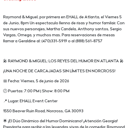
Raymond & Miguel, por primera en EHALL de Atlanta, el Viernes 5
de Junio, 8pm Un espectaculo llenno de risas y humor familair. Con
sus nuevos personajes, Martha Candela, Anthony santos, Sergio
Vargas, Omega, y muchos mas. Para reservaciones de mesas
llamar a Geraldine al: (470)331-5919 o al (888) 561-8757
🎤 RAYMOND & MIGUEL: LOS REYES DEL HUMOR EN ATLANTA 🎤
¡UNA NOCHE DE CARCAJADAS SIN LÍMITES EN NORCROSS!
📅 Fecha: Viernes, 5 de junio de 2026
🕖 Puertas: 7:00 PM | Show: 8:00 PM
📍 Lugar: EHALL Event Center
1550 Beaver Ruin Road, Norcross, GA 30093
🌟 ¡El Dúo Dinámico del Humor Dominicano! ¡Atención Georgia!
Prepárate para recibir a las leyendas vivas de la comedia: Raymond