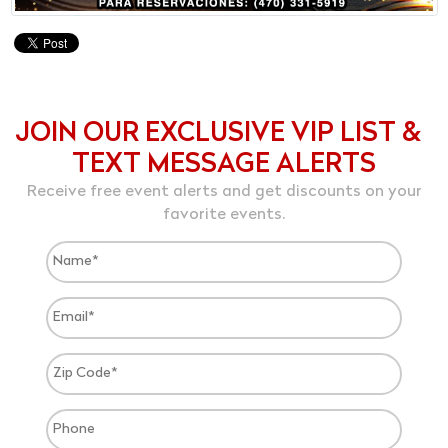
JOIN OUR EXCLUSIVE VIP LIST &
TEXT MESSAGE ALERTS
Receive free event alerts and get discounts on your
favorite events.