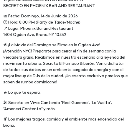
SECRETO EN PHOENIX BAR AND RESTAURANT
📅 Fecha: Domingo, 14 de Junio de 2026
🕓 Hora: 8:00 PM (Party de Tarde/Noche)
📍 Lugar: Phoenix Bar and Restaurant
1404 Ogden Ave, Bronx, NY 10452
🌟 ¡La Movie del Domingo se Filma en la Ogden Ave!
¡Atención NYC! Prepárate para cerrar el fin de semana con la
verdadera grasa. Recibimos en nuestro escenario a la leyenda del
movimiento urbano: Secreto El Famoso Biberón. Ven a disfrutar
de todos sus éxitos en un ambiente cargado de energía y con el
mejor lineup de DJs de la ciudad. ¡Un evento exclusivo para los que
saben de rumba dominicana!
🔥 Lo que te espera:
🎤 Secreto en Vivo: Cantando "Real Guerrero", "La Vuelta",
"Amanecí Contento" y más.
🍹 Los mejores tragos, comida y el ambiente más encendido del
Bronx.