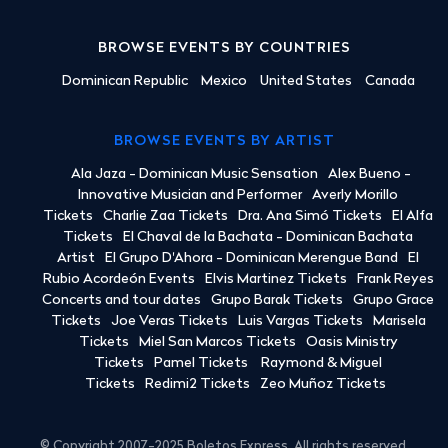
BROWSE EVENTS BY COUNTRIES
Dominican Republic
Mexico
United States
Canada
BROWSE EVENTS BY ARTIST
Ala Jaza - Dominican Music Sensation
Alex Bueno -
Innovative Musician and Performer
Averly Morillo
Tickets
Charlie Zaa Tickets
Dra. Ana Simó Tickets
El Alfa
Tickets
El Chaval de la Bachata - Dominican Bachata
Artist
El Grupo D'Ahora - Dominican Merengue Band
El
Rubio Acordeón Events
Elvis Martinez Tickets
Frank Reyes
Concerts and tour dates
Grupo Barak Tickets
Grupo Grace
Tickets
Joe Veras Tickets
Luis Vargas Tickets
Marisela
Tickets
Miel San Marcos Tickets
Oasis Ministry
Tickets
Pamel Tickets
Raymond & Miguel
Tickets
Redimi2 Tickets
Zeo Muñoz Tickets
© Copyright 2007-2025 Boletos Express. All rights reserved.