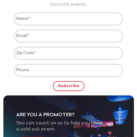
favorite events.
ARE YOU A PROMOTER?
You can count on us to help you have
a sold out event.