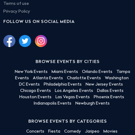
Terms of use
Privacy Policy
FOLLOW US ON SOCIAL MEDIA
BROWSE EVENTS BY CITIES
New York Events
Miami Events
Orlando Events
Tampa
Events
Atlanta Events
Charlotte Events
Washington
DC Events
Philadelphia Events
New Jersey Events
Chicago Events
Los Angeles Events
Dallas Events
Houston Events
Las Vegas Events
Phoenix Events
Indianapolis Events
Newburgh Events
BROWSE EVENTS BY CATEGORIES
Concerts
Fiesta
Comedy
Jaripeo
Movies