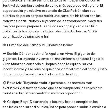
para arrancar el fin de semana largo de la Independencia con el
festival de cumbia y sabor de barrio más esperado del verano. El
espectacular y exclusivo escenario de Club Patrón abre sus
puertas de par en par para recibir una cartelera histórica con las
máximas instituciones y leyendas de las tornamesas. Saca tus
mejores pasos, prepara tus saludos en papel y ven a sentir la
potencia de los bajos y las luces robóticas. ¡Un bailazo 100%
garantizado de principio a fin!
🔊 El Imperio del Ritmo y la Cumbia de Barrio:
👑 Sonido Cóndor de Arnulfo Aguilar en Vivo: ¡El gigante de
gigantes! La leyenda viviente del movimiento sonidero llega a la
Gran Manzana con todo su impresionante equipo, su voz
inconfundible y esa música que hace vibrar el alma del barrio. ¡Listo
para mandar tus saludos a todo lo alto del club!
🎧 Flako Mix: Trayendo toda la potencia, las mezclas más
exclusivas y el flow sonidero que está rompiendo las calles para
mantener la pista encendida a máxima capacidad.
🔊 Chiripas Boys: Desatando la locura y la pura energía en los
controles con su estilo único, listos para poner a sudar la camisa a