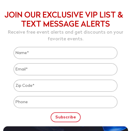
JOIN OUR EXCLUSIVE VIP LIST &
TEXT MESSAGE ALERTS
Receive free event alerts and get discounts on your
favorite events.