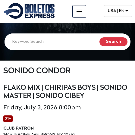
menu
USA | EN
SONIDO CONDOR
FLAKO MIX | CHIRIPAS BOYS | SONIDO
MASTER | SONIDO CIBEY
Friday, July 3, 2026 8:00pm
21+
CLUB PATRON
1465 JEROME AVE, BRONX, NY, 10452