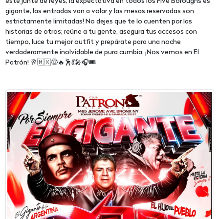
este junte de reyes, la expectativa en todos los Five Boroughs es
gigante, las entradas van a volar y las mesas reservadas son
estrictamente limitadas! No dejes que te lo cuenten por las
historias de otros; reúne a tu gente, asegura tus accesos con
tiempo, luce tu mejor outfit y prepárate para una noche
verdaderamente inolvidable de pura cumbia. ¡Nos vemos en El
Patrón! 🥂🇲🇽🤠🔥🕺💃🎤🎧🎟️