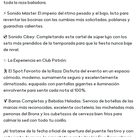
toda la raza bailadora.
⚡ Sonido Master: El imperio del ritmo pesado y el bajo, listo para
reventar las bocinas con las cumbias más solicitadas, poblanas y
guarachas calientes.
💿 Sonido Cibey: Completando este cartel de súper lujo con los
sets más prendidos de la temporada para que la fiesta nunca baje
de nivel.
✨ La Experiencia en Club Patrón:
🕺 El Spot Favorito de la Raza: Disfruta del evento en un espacio
cómodo, moderno, sumamente seguro y excelentemente
climatizado, equipado con pantallas gigantes e iluminación
envolvente para sentir cada nota al 100%.
🍹 Barras Completas y Bebidas Heladas: Servicio de botellas de las
marcas más reconocidas, excelente coctelería, las micheladas más
perronas del Bronx y los cubetazos de cerveza bien fríos para
calmar la sed con todo tu corillo.
¡Al tratarse de la fecha oficial de apertura del puente festivo y con