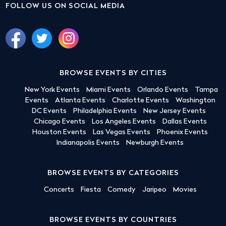
FOLLOW US ON SOCIAL MEDIA
BROWSE EVENTS BY CITIES
New York Events
Miami Events
Orlando Events
Tampa
Events
Atlanta Events
Charlotte Events
Washington
DC Events
Philadelphia Events
New Jersey Events
Chicago Events
Los Angeles Events
Dallas Events
Houston Events
Las Vegas Events
Phoenix Events
Indianapolis Events
Newburgh Events
BROWSE EVENTS BY CATEGORIES
Concerts
Fiesta
Comedy
Jaripeo
Movies
BROWSE EVENTS BY COUNTRIES