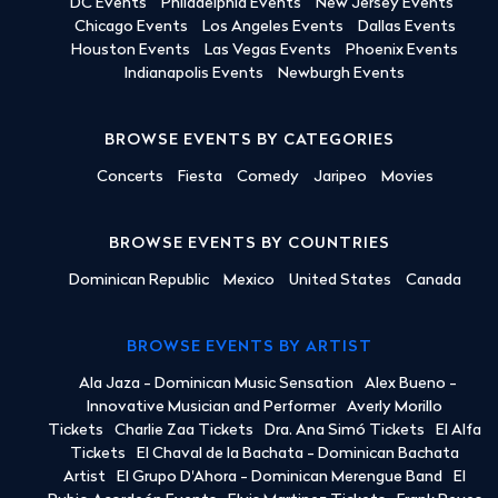
DC Events
Philadelphia Events
New Jersey Events
Chicago Events
Los Angeles Events
Dallas Events
Houston Events
Las Vegas Events
Phoenix Events
Indianapolis Events
Newburgh Events
BROWSE EVENTS BY CATEGORIES
Concerts
Fiesta
Comedy
Jaripeo
Movies
BROWSE EVENTS BY COUNTRIES
Dominican Republic
Mexico
United States
Canada
BROWSE EVENTS BY ARTIST
Ala Jaza - Dominican Music Sensation
Alex Bueno -
Innovative Musician and Performer
Averly Morillo
Tickets
Charlie Zaa Tickets
Dra. Ana Simó Tickets
El Alfa
Tickets
El Chaval de la Bachata - Dominican Bachata
Artist
El Grupo D'Ahora - Dominican Merengue Band
El