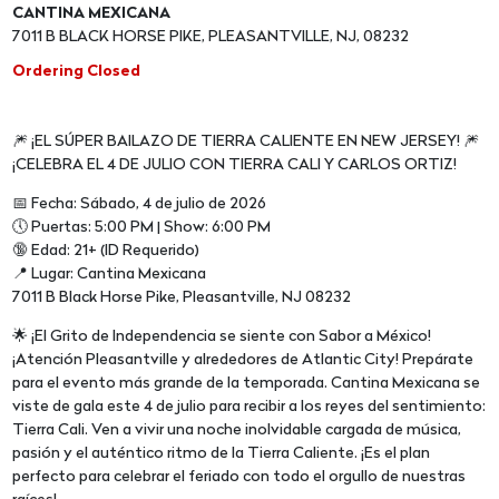
CANTINA MEXICANA
7011 B BLACK HORSE PIKE, PLEASANTVILLE, NJ, 08232
Ordering Closed
🎆 ¡EL SÚPER BAILAZO DE TIERRA CALIENTE EN NEW JERSEY! 🎆
¡CELEBRA EL 4 DE JULIO CON TIERRA CALI Y CARLOS ORTIZ!
📅 Fecha: Sábado, 4 de julio de 2026
🕔 Puertas: 5:00 PM | Show: 6:00 PM
🔞 Edad: 21+ (ID Requerido)
📍 Lugar: Cantina Mexicana
7011 B Black Horse Pike, Pleasantville, NJ 08232
🌟 ¡El Grito de Independencia se siente con Sabor a México!
¡Atención Pleasantville y alrededores de Atlantic City! Prepárate
para el evento más grande de la temporada. Cantina Mexicana se
viste de gala este 4 de julio para recibir a los reyes del sentimiento:
Tierra Cali. Ven a vivir una noche inolvidable cargada de música,
pasión y el auténtico ritmo de la Tierra Caliente. ¡Es el plan
perfecto para celebrar el feriado con todo el orgullo de nuestras