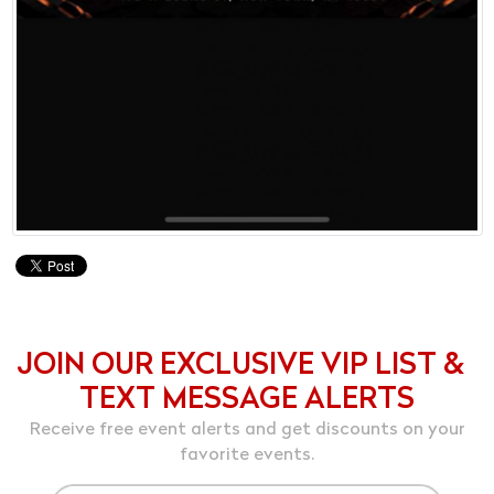
JOIN OUR EXCLUSIVE VIP LIST &
TEXT MESSAGE ALERTS
Receive free event alerts and get discounts on your
favorite events.