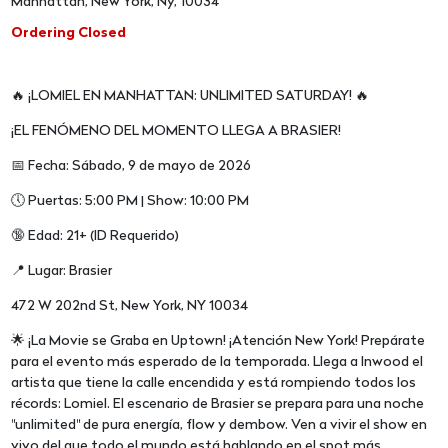
Manhattan, New York, Ny, 10034
Ordering Closed
🔥 ¡LOMIEL EN MANHATTAN: UNLIMITED SATURDAY! 🔥
¡EL FENÓMENO DEL MOMENTO LLEGA A BRASIER!
📅 Fecha: Sábado, 9 de mayo de 2026
🕔 Puertas: 5:00 PM | Show: 10:00 PM
🔞 Edad: 21+ (ID Requerido)
📍 Lugar: Brasier
472 W 202nd St, New York, NY 10034
🌟 ¡La Movie se Graba en Uptown! ¡Atención New York! Prepárate
para el evento más esperado de la temporada. Llega a Inwood el
artista que tiene la calle encendida y está rompiendo todos los
récords: Lomiel. El escenario de Brasier se prepara para una noche
"unlimited" de pura energía, flow y dembow. Ven a vivir el show en
vivo del que todo el mundo está hablando en el spot más