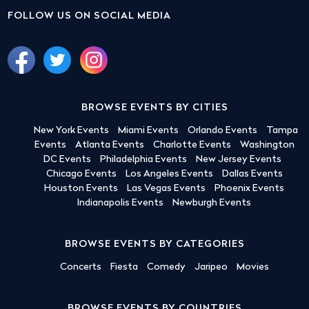
FOLLOW US ON SOCIAL MEDIA
BROWSE EVENTS BY CITIES
New York Events
Miami Events
Orlando Events
Tampa
Events
Atlanta Events
Charlotte Events
Washington
DC Events
Philadelphia Events
New Jersey Events
Chicago Events
Los Angeles Events
Dallas Events
Houston Events
Las Vegas Events
Phoenix Events
Indianapolis Events
Newburgh Events
BROWSE EVENTS BY CATEGORIES
Concerts
Fiesta
Comedy
Jaripeo
Movies
BROWSE EVENTS BY COUNTRIES