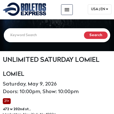
menu
USA | EN
UNLIMITED SATURDAY LOMIEL
LOMIEL
Saturday, May 9, 2026
Doors: 10:00pm, Show: 10:00pm
21+
472 w 202nd st ,