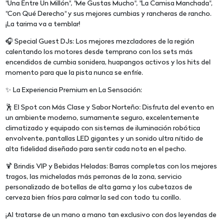
"Una Entre Un Millón", "Me Gustas Mucho", "La Camisa Manchada",
"Con Qué Derecho" y sus mejores cumbias y rancheras de rancho.
¡La tarima va a temblar!
🎧 Special Guest DJs: Los mejores mezcladores de la región
calentando los motores desde temprano con los sets más
encendidos de cumbia sonidera, huapangos activos y los hits del
momento para que la pista nunca se enfríe.
✨ La Experiencia Premium en La Sensación:
🕺 El Spot con Más Clase y Sabor Norteño: Disfruta del evento en
un ambiente moderno, sumamente seguro, excelentemente
climatizado y equipado con sistemas de iluminación robótica
envolvente, pantallas LED gigantes y un sonido ultra nítido de
alta fidelidad diseñado para sentir cada nota en el pecho.
🍹 Brindis VIP y Bebidas Heladas: Barras completas con los mejores
tragos, las micheladas más perronas de la zona, servicio
personalizado de botellas de alta gama y los cubetazos de
cerveza bien fríos para calmar la sed con todo tu corillo.
¡Al tratarse de un mano a mano tan exclusivo con dos leyendas de