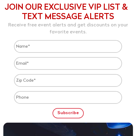
JOIN OUR EXCLUSIVE VIP LIST &
TEXT MESSAGE ALERTS
Receive free event alerts and get discounts on your
favorite events.