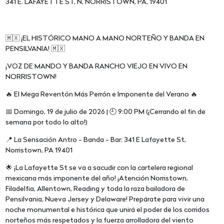
341 E. LAFAYETTE ST, N, NORRISTOWN, PA, 19401
🇲🇽 ¡EL HISTÓRICO MANO A MANO NORTEÑO Y BANDA EN
PENSILVANIA! 🇲🇽
¡VOZ DE MANDO Y BANDA RANCHO VIEJO EN VIVO EN
NORRISTOWN!
🔥 El Mega Reventón Más Perrón e Imponente del Verano 🔥
📅 Domingo, 19 de julio de 2026 | 🕘 9:00 PM (¡Cerrando el fin de
semana por todo lo alto!)
📍 La Sensación Antro - Banda - Bar: 341 E Lafayette St,
Norristown, PA 19401
🌟 ¡La Lafayette St se va a sacudir con la cartelera regional
mexicana más imponente del año! ¡Atención Norristown,
Filadelfia, Allentown, Reading y toda la raza bailadora de
Pensilvania, Nueva Jersey y Delaware! Prepárate para vivir una
noche monumental e histórica que unirá el poder de los corridos
norteños más respetados y la fuerza arrolladora del viento