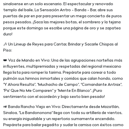
sinaloense en un solo escenario. El espectacular y renovado
templo del baile, La Sensación Antro - Banda - Bar, abre sus
puertas de par en par para presentar un mega concierto de puros
pesos pesados. ¡Saca las mejores botas, el sombrero y la tejana
porque este domingo se escribe una página de oro y se zapatea
duro!
🎶 Un Lineup de Reyes para Cantar, Brindar y Sacarle Chispas al
Piso:
👑 Voz de Mando en Vivo: Una de las agrupaciones norteñas más
influyentes, multipremiadas y respetadas del regional mexicano
llega lista para romper la tarima. Prepárate para corear a todo
pulmón sus himnos inmortales y corridos que calan hondo, como
"Y Ahora Resulta", "Muchacho de Campo", "Comandante Antrax",
"Pa' Que No Me Comparen" y "Mente En Blanco". ¡Puro
sentimiento con el acordeón y bajo sexto bien pesado!
🎺 Banda Rancho Viejo en Vivo: Directamente desde Mazatlán,
Sinaloa, "La Bandononona" llega con toda su artillería de vientos,
su energía inigualable y un repertorio sumamente encendido.
Prepárate para bailar pegadito y sudar la camisa con éxitos como