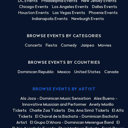
DC Events
Philadelphia Events
New Jersey Events
Chicago Events
Los Angeles Events
Dallas Events
Houston Events
Las Vegas Events
Phoenix Events
Indianapolis Events
Newburgh Events
BROWSE EVENTS BY CATEGORIES
Concerts
Fiesta
Comedy
Jaripeo
Movies
BROWSE EVENTS BY COUNTRIES
Dominican Republic
Mexico
United States
Canada
BROWSE EVENTS BY ARTIST
Ala Jaza - Dominican Music Sensation
Alex Bueno -
Innovative Musician and Performer
Averly Morillo
Tickets
Charlie Zaa Tickets
Dra. Ana Simó Tickets
El Alfa
Tickets
El Chaval de la Bachata - Dominican Bachata
Artist
El Grupo D'Ahora - Dominican Merengue Band
El