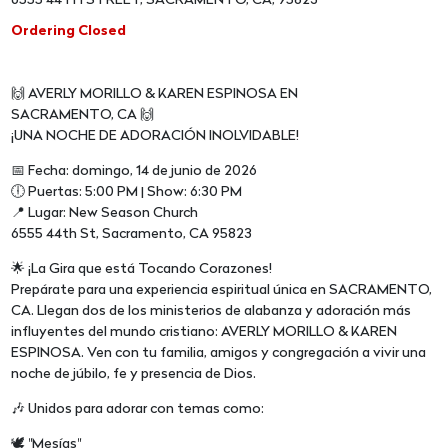
6555 44TH STREET, SACRAMENTO, CA, 95823
Ordering Closed
🙌 AVERLY MORILLO & KAREN ESPINOSA EN
SACRAMENTO, CA 🙌
¡UNA NOCHE DE ADORACIÓN INOLVIDABLE!
📅 Fecha: domingo, 14 de junio de 2026
🕕 Puertas: 5:00 PM | Show: 6:30 PM
📍 Lugar: New Season Church
6555 44th St, Sacramento, CA 95823
🌟 ¡La Gira que está Tocando Corazones!
Prepárate para una experiencia espiritual única en SACRAMENTO,
CA. Llegan dos de los ministerios de alabanza y adoración más
influyentes del mundo cristiano: AVERLY MORILLO & KAREN
ESPINOSA. Ven con tu familia, amigos y congregación a vivir una
noche de júbilo, fe y presencia de Dios.
🎶 Unidos para adorar con temas como:
🕊️ "Mesías"