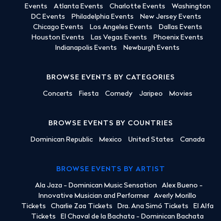
Events
Atlanta Events
Charlotte Events
Washington
DC Events
Philadelphia Events
New Jersey Events
Chicago Events
Los Angeles Events
Dallas Events
Houston Events
Las Vegas Events
Phoenix Events
Indianapolis Events
Newburgh Events
BROWSE EVENTS BY CATEGORIES
Concerts
Fiesta
Comedy
Jaripeo
Movies
BROWSE EVENTS BY COUNTRIES
Dominican Republic
Mexico
United States
Canada
BROWSE EVENTS BY ARTIST
Ala Jaza - Dominican Music Sensation
Alex Bueno -
Innovative Musician and Performer
Averly Morillo
Tickets
Charlie Zaa Tickets
Dra. Ana Simó Tickets
El Alfa
Tickets
El Chaval de la Bachata - Dominican Bachata