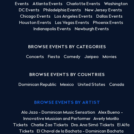
Events
Atlanta Events
Charlotte Events
Washington
DC Events
Philadelphia Events
New Jersey Events
Chicago Events
Los Angeles Events
Dallas Events
Houston Events
Las Vegas Events
Phoenix Events
Indianapolis Events
Newburgh Events
BROWSE EVENTS BY CATEGORIES
Concerts
Fiesta
Comedy
Jaripeo
Movies
BROWSE EVENTS BY COUNTRIES
Dominican Republic
Mexico
United States
Canada
BROWSE EVENTS BY ARTIST
Ala Jaza - Dominican Music Sensation
Alex Bueno -
Innovative Musician and Performer
Averly Morillo
Tickets
Charlie Zaa Tickets
Dra. Ana Simó Tickets
El Alfa
Tickets
El Chaval de la Bachata - Dominican Bachata