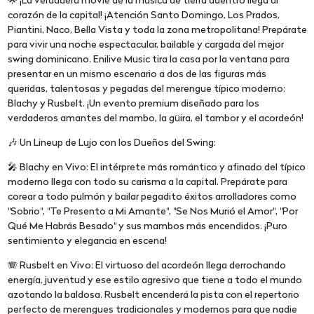
🌟 ¡La verdadera movie de la música de tierra adentro llega al
corazón de la capital! ¡Atención Santo Domingo, Los Prados,
Piantini, Naco, Bella Vista y toda la zona metropolitana! Prepárate
para vivir una noche espectacular, bailable y cargada del mejor
swing dominicano. Enilive Music tira la casa por la ventana para
presentar en un mismo escenario a dos de las figuras más
queridas, talentosas y pegadas del merengue típico moderno:
Blachy y Rusbelt. ¡Un evento premium diseñado para los
verdaderos amantes del mambo, la güira, el tambor y el acordeón!
🎶 Un Lineup de Lujo con los Dueños del Swing:
🎤 Blachy en Vivo: El intérprete más romántico y afinado del típico
moderno llega con todo su carisma a la capital. Prepárate para
corear a todo pulmón y bailar pegadito éxitos arrolladores como
"Sobrio", "Te Presento a Mi Amante", "Se Nos Murió el Amor", "Por
Qué Me Habrás Besado" y sus mambos más encendidos. ¡Puro
sentimiento y elegancia en escena!
🪗 Rusbelt en Vivo: El virtuoso del acordeón llega derrochando
energía, juventud y ese estilo agresivo que tiene a todo el mundo
azotando la baldosa. Rusbelt encenderá la pista con el repertorio
perfecto de merengues tradicionales y modernos para que nadie