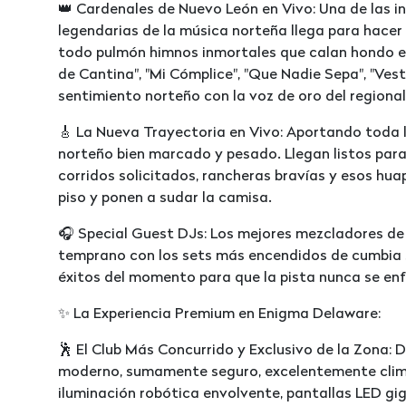
👑 Cardenales de Nuevo León en Vivo: Una de las i
legendarias de la música norteña llega para hacer
todo pulmón himnos inmortales que calan hondo en 
de Cantina", "Mi Cómplice", "Que Nadie Sepa", "Vesti
sentimiento norteño con la voz de oro del regional
🎸 La Nueva Trayectoria en Vivo: Aportando toda la
norteño bien marcado y pesado. Llegan listos para
corridos solicitados, rancheras bravías y esos hu
piso y ponen a sudar la camisa.
🎧 Special Guest DJs: Los mejores mezcladores de 
temprano con los sets más encendidos de cumbia s
éxitos del momento para que la pista nunca se enfr
✨ La Experiencia Premium en Enigma Delaware:
🕺 El Club Más Concurrido y Exclusivo de la Zona: 
moderno, sumamente seguro, excelentemente clim
iluminación robótica envolvente, pantallas LED gig