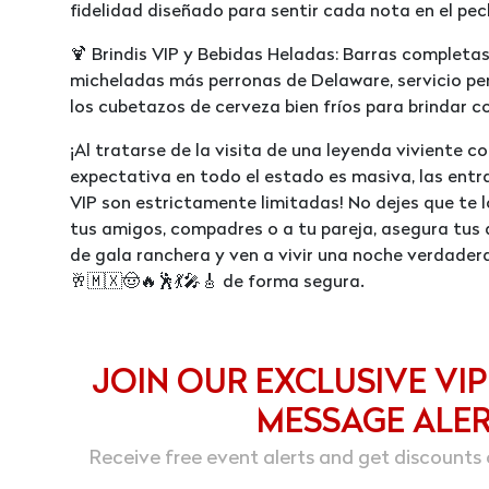
fidelidad diseñado para sentir cada nota en el pec
🍹 Brindis VIP y Bebidas Heladas: Barras completas
micheladas más perronas de Delaware, servicio pe
los cubetazos de cerveza bien fríos para brindar co
¡Al tratarse de la visita de una leyenda viviente 
expectativa en todo el estado es masiva, las entr
VIP son estrictamente limitadas! No dejes que te l
tus amigos, compadres o a tu pareja, asegura tus 
de gala ranchera y ven a vivir una noche verdadera
🥂🇲🇽🤠🔥🕺💃🎤🎸 de forma segura.
JOIN OUR EXCLUSIVE VIP
MESSAGE ALE
Receive free event alerts and get discounts 