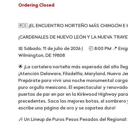
Ordering Closed
🇲🇽 ¡EL ENCUENTRO NORTEÑO MÁS CHINGÓN E H
¡CARDENALES DE NUEVO LEÓN Y LA NUEVA TRAY
📅 Sábado, 11 de julio de 2026 | 🕗 8:00 PM 📍 Eni
Wilmington, DE 19808
🌟 ¡La cartelera norteña más esperada del año lle
¡Atención Delaware, Filadelfia, Maryland, Nueva Je
Prepárate para vivir una noche monumental cargad
puro orgullo mexicano. El espectacular y renovad
puertas de par en par en la Kirkwood Highway par
precedentes. Saca las mejores botas, el sombrero 
escribe una página de oro y se zapatea duro!
🎶 Un Lineup de Puros Pesos Pesados del Regional: