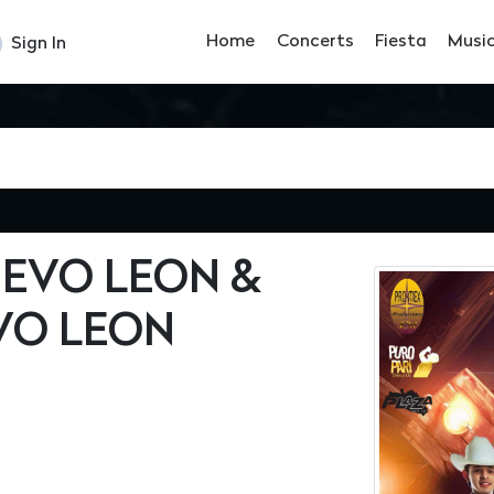
Home
Concerts
Fiesta
Musi
Sign In
EVO LEON &
VO LEON