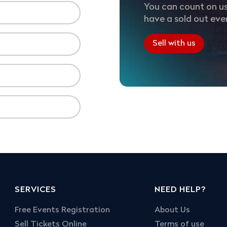
You can count on us
have a sold out eve
Sell with us
SERVICES
NEED HELP?
Free Events Registration
About Us
Sell Tickets Online
Terms of use